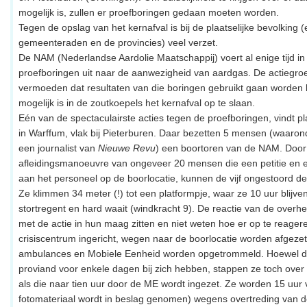
mogelijk is, zullen er proefboringen gedaan moeten worden.
Tegen de opslag van het kernafval is bij de plaatselijke bevolking (
gemeenteraden en de provincies) veel verzet.
De NAM (Nederlandse Aardolie Maatschappij) voert al enige tijd i
proefboringen uit naar de aanwezigheid van aardgas. De actiegr
vermoeden dat resultaten van die boringen gebruikt gaan worden b
mogelijk is in de zoutkoepels het kernafval op te slaan.
Eén van de spectaculairste acties tegen de proefboringen, vindt pl
in Warffum, vlak bij Pieterburen. Daar bezetten 5 mensen (waaron
een journalist van
Nieuwe Revu
) een boortoren van de NAM. Door
afleidingsmanoeuvre van ongeveer 20 mensen die een petitie en 
aan het personeel op de boorlocatie, kunnen de vijf ongestoord d
Ze klimmen 34 meter (!) tot een platformpje, waar ze 10 uur blijven z
stortregent en hard waait (windkracht 9). De reactie van de overhe
met de actie in hun maag zitten en niet weten hoe er op te reager
crisiscentrum ingericht, wegen naar de boorlocatie worden afgezet
ambulances en Mobiele Eenheid worden opgetrommeld. Hoewel de
proviand voor enkele dagen bij zich hebben, stappen ze toch over
als die naar tien uur door de ME wordt ingezet. Ze worden 15 uur
fotomateriaal wordt in beslag genomen) wegens overtreding van d