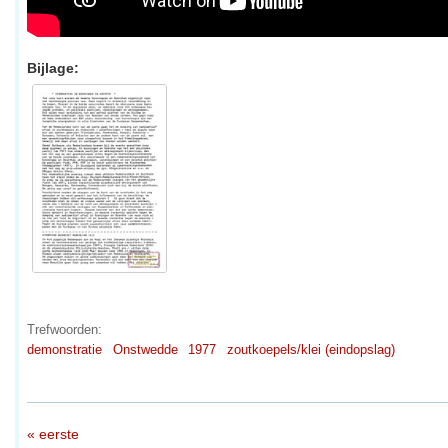
Bijlage:
Trefwoorden:
demonstratie
Onstwedde
1977
zoutkoepels/klei (eindopslag)
« eerste