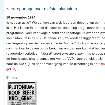
Nep-reportage over diefstal plutonium
10 november 1974
Is het een actie? We denken van wel. Iedereen doet het op een man
in is. Het is een fake-brief die voor opschudding zorgt, maar dan 
programma ‘Voer voor vogels’ zend een reportage uit over een ove
van plutonium in de VS. De bende zou, zo wordt gesuggereerd, he
om “
ergens op aarde haar eisen af te dwingen
”. Politici die op he
commentaar te geven op de berichten en toen merkten dat het ve
reageerden verbolgen. “
Met dit soort ernstige zaken mag je geen
de fractie-specialist ‘atoomzaken’ van de VVD. Naar verluidt bellen
naar de KRO. (Link naar omschrijving van de uitzending in het
Omr
geluid
)
Bijlage: