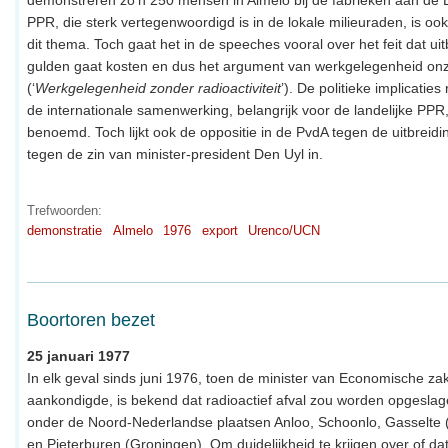
PPR, die sterk vertegenwoordigd is in de lokale milieuraden, is ook 
dit thema. Toch gaat het in de speeches vooral over het feit dat ui
gulden gaat kosten en dus het argument van werkgelegenheid on
(‘
Werkgelegenheid zonder radioactiviteit
’). De politieke implicatie
de internationale samenwerking, belangrijk voor de landelijke PPR,
benoemd. Toch lijkt ook de oppositie in de PvdA tegen de uitbreidi
tegen de zin van minister-president Den Uyl in.
Trefwoorden:
demonstratie
Almelo
1976
export
Urenco/UCN
Boortoren bezet
25 januari 1977
In elk geval sinds juni 1976, toen de minister van Economische za
aankondigde, is bekend dat radioactief afval zou worden opgeslag
onder de Noord-Nederlandse plaatsen Anloo, Schoonlo, Gasselte
en Pieterburen (Groningen). Om duidelijkheid te krijgen over of da