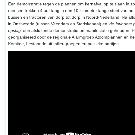
Een demonstratie tegen de plannen om kernafval op te slaan in zo
mensen trekken 4 uur lang in een 10 kilometer lange stoet van au
bussen en tractoren van dorp tot dorp in Noord-Nederland. Na afl
in Onstwedde (tussen Veendam en Stadskanaal) en '
de favoriete 
opslag
' een afsluitende demonstratie en manifestatie gehouden. H
georganiseerd door de regionale Alarmgroep Atoomplannen en het
Komitee, bestaande uit milieugroepen en politieke partijen.