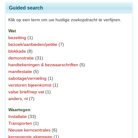
Guided search
Klik op een term om uw huidige zoekopdracht te verfijnen.
Wat
bezetting
(1)
bezoek/aanbieden/petitie
(7)
blokkade
(8)
demonstratie
(31)
handtekeningen & bezwaarschriften
(5)
manifestatie
(5)
sabotage/vernieling
(1)
verstoren bijeenkomst
(1)
valse brief/nep vat
(1)
anders, nl
(7)
Waartegen
Installatie
(33)
Transporten
(1)
Nieuwe kerncentrales
(6)
kernenergie algemeen
(1)