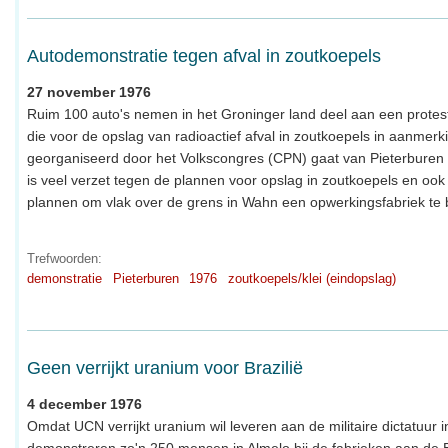
Autodemonstratie tegen afval in zoutkoepels
27 november 1976
Ruim 100 auto's nemen in het Groninger land deel aan een protest
die voor de opslag van radioactief afval in zoutkoepels in aanmer
georganiseerd door het Volkscongres (CPN) gaat van Pieterburen
is veel verzet tegen de plannen voor opslag in zoutkoepels en oo
plannen om vlak over de grens in Wahn een opwerkingsfabriek te
Trefwoorden:
demonstratie
Pieterburen
1976
zoutkoepels/klei (eindopslag)
Geen verrijkt uranium voor Brazilië
4 december 1976
Omdat UCN verrijkt uranium wil leveren aan de militaire dictatuur in
demonstreren zo'n 250 mensen in Almelo bij de fabrieken aan de