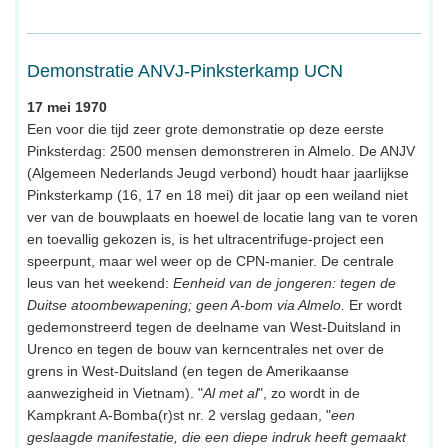
Demonstratie ANVJ-Pinksterkamp UCN
17 mei 1970
Een voor die tijd zeer grote demonstratie op deze eerste
Pinksterdag: 2500 mensen demonstreren in Almelo. De ANJV
(Algemeen Nederlands Jeugd verbond) houdt haar jaarlijkse
Pinksterkamp (16, 17 en 18 mei) dit jaar op een weiland niet
ver van de bouwplaats en hoewel de locatie lang van te voren
en toevallig gekozen is, is het ultracentrifuge-project een
speerpunt, maar wel weer op de CPN-manier. De centrale
leus van het weekend:
Eenheid van de jongeren: tegen de
Duitse atoombewapening; geen A-bom via Almelo.
Er wordt
gedemonstreerd tegen de deelname van West-Duitsland in
Urenco en tegen de bouw van kerncentrales net over de
grens in West-Duitsland (en tegen de Amerikaanse
aanwezigheid in Vietnam). "
Al met al
", zo wordt in de
Kampkrant A-Bomba(r)st nr. 2 verslag gedaan, "
een
geslaagde manifestatie, die een diepe indruk heeft gemaakt