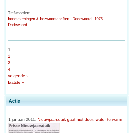
Trefwoorden:
handtekeningen & bezwaarschriften
Dodewaard
1976
Dodewaard
1
2
3
4
volgende ›
laatste »
Actie
1 januari 2011:
Nieuwjaarsduik gaat niet door: water te warm