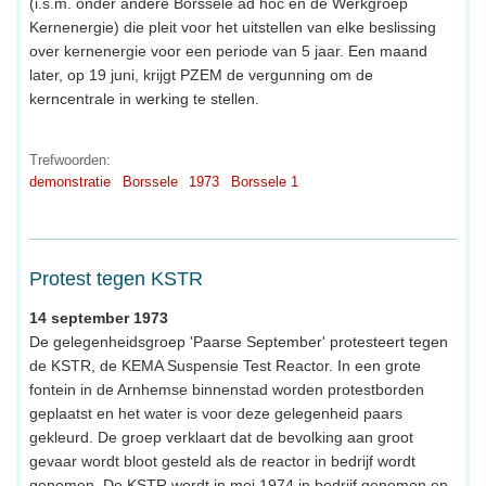
(i.s.m. onder andere Borssele ad hoc en de Werkgroep
Kernenergie) die pleit voor het uitstellen van elke beslissing
over kernenergie voor een periode van 5 jaar. Een maand
later, op 19 juni, krijgt PZEM de vergunning om de
kerncentrale in werking te stellen.
Trefwoorden:
demonstratie
Borssele
1973
Borssele 1
Protest tegen KSTR
14 september 1973
De gelegenheidsgroep 'Paarse September' protesteert tegen
de KSTR, de KEMA Suspensie Test Reactor. In een grote
fontein in de Arnhemse binnenstad worden protestborden
geplaatst en het water is voor deze gelegenheid paars
gekleurd. De groep verklaart dat de bevolking aan groot
gevaar wordt bloot gesteld als de reactor in bedrijf wordt
genomen. De KSTR wordt in mei 1974 in bedrijf genomen en