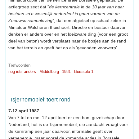
miniatuurkopie van de kerncentrale Borssele geplaatst. De
actiegroep zegt dat “
de kerncentrale in de 10 jaar van haar
bestaan zo’n wezenlijk onderdeel is gaan vormen van de
Zeeuwse samenleving
”, dat een afgietsel op schaal zeker in
Miniatuur Walcheren thuishoort. Directie en bestuur daarvan
denken er anders over en het loeizware ding (voor een groot
deel van beton) wordt verplaats naar de bosjes aan de rand
van het terrein en geeft het op als ‘gevonden voorwerp’.
Trefwoorden:
nog iets anders
Middelburg
1981
Borssele 1
‘Tsjernomobiel’ toert rond
7-12 april 1987
Van 7 tot en met 12 april toert er een bont gezelschap door
Nederland; het is de Tsjernomobiel, die aandacht vraagt voor
de kernramp een jaar daarvoor, informatie geeft over
kernenergie, maar vooral de komende acties in Borssele