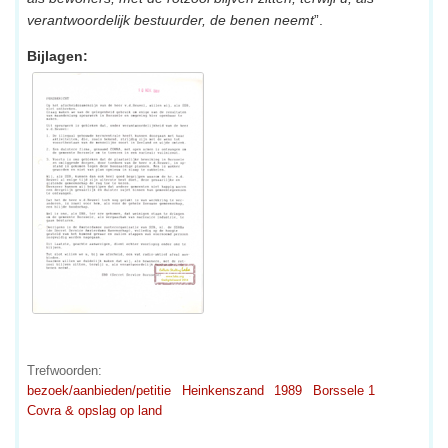
verantwoordelijk bestuurder, de benen neemt
”.
Bijlagen:
Trefwoorden:
bezoek/aanbieden/petitie
Heinkenszand
1989
Borssele 1
Covra & opslag op land