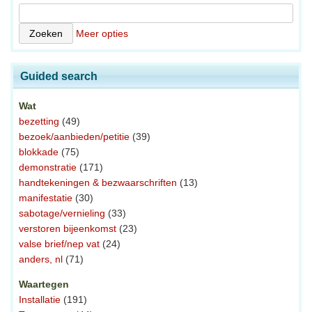
Meer opties
Guided search
Wat
bezetting
(49)
bezoek/aanbieden/petitie
(39)
blokkade
(75)
demonstratie
(171)
handtekeningen & bezwaarschriften
(13)
manifestatie
(30)
sabotage/vernieling
(33)
verstoren bijeenkomst
(23)
valse brief/nep vat
(24)
anders, nl
(71)
Waartegen
Installatie
(191)