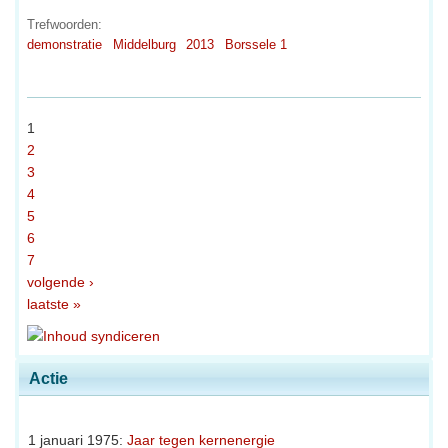
Trefwoorden:
demonstratie
Middelburg
2013
Borssele 1
1
2
3
4
5
6
7
volgende ›
laatste »
Actie
1 januari 1975:
Jaar tegen kernenergie