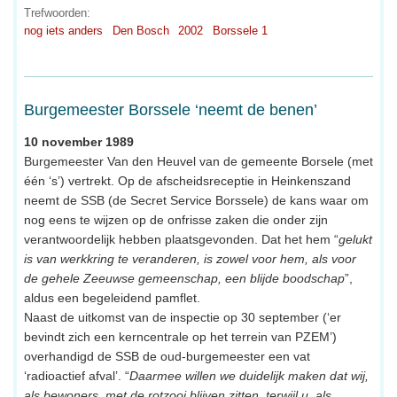
Trefwoorden:
nog iets anders
Den Bosch
2002
Borssele 1
Burgemeester Borssele ‘neemt de benen’
10 november 1989
Burgemeester Van den Heuvel van de gemeente Borsele (met
één ‘s’) vertrekt. Op de afscheidsreceptie in Heinkenszand
neemt de SSB (de Secret Service Borssele) de kans waar om
nog eens te wijzen op de onfrisse zaken die onder zijn
verantwoordelijk hebben plaatsgevonden. Dat het hem “
gelukt
is van werkkring te veranderen, is zowel voor hem, als voor
de gehele Zeeuwse gemeenschap, een blijde boodschap
”,
aldus een begeleidend pamflet.
Naast de uitkomst van de inspectie op 30 september (‘er
bevindt zich een kerncentrale op het terrein van PZEM’)
overhandigd de SSB de oud-burgemeester een vat
‘radioactief afval’. “
Daarmee willen we duidelijk maken dat wij,
als bewoners, met de rotzooi blijven zitten, terwijl u, als