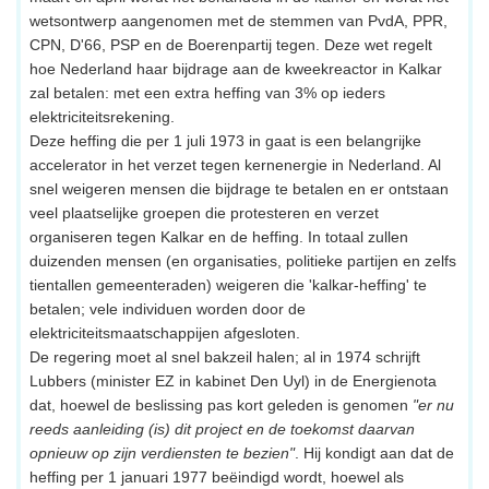
wetsontwerp aangenomen met de stemmen van PvdA, PPR,
CPN, D'66, PSP en de Boerenpartij tegen. Deze wet regelt
hoe Nederland haar bijdrage aan de kweekreactor in Kalkar
zal betalen: met een extra heffing van 3% op ieders
elektriciteitsrekening.
Deze heffing die per 1 juli 1973 in gaat is een belangrijke
accelerator in het verzet tegen kernenergie in Nederland. Al
snel weigeren mensen die bijdrage te betalen en er ontstaan
veel plaatselijke groepen die protesteren en verzet
organiseren tegen Kalkar en de heffing. In totaal zullen
duizenden mensen (en organisaties, politieke partijen en zelfs
tientallen gemeenteraden) weigeren die 'kalkar-heffing' te
betalen; vele individuen worden door de
elektriciteitsmaatschappijen afgesloten.
De regering moet al snel bakzeil halen; al in 1974 schrijft
Lubbers (minister EZ in kabinet Den Uyl) in de Energienota
dat, hoewel de beslissing pas kort geleden is genomen
"er nu
reeds aanleiding (is) dit project en de toekomst daarvan
opnieuw op zijn verdiensten te bezien"
. Hij kondigt aan dat de
heffing per 1 januari 1977 beëindigd wordt, hoewel als