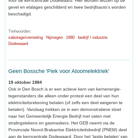
voor de kerncentrale Dodewaard. Hier worden leuzen op de
gevel en etalages geschilderd en twee bedrijfsauto’s worden
beschadigd.
Trefwoorden:
sabotage/vernieling
Nijmegen
1980
bedrijf / industrie
Dodewaard
Geen Bossche 'Piek voor Atoomelektriek'
19 oktober 1984
Ook in Den Bosch is er een actieve kern van kernenergie-
tegenstanders die alleen onder protest een deel van hun
elektriciteitsrekening betalen (of zelfs een deel weigeren te
betalen). Vandaag trekken ze in een demonstratieve stoet
naar het Gemeentelijk Energie Bedrijf met vaten met
stralingstekens en gasmaskers. Het GEB neemt via de
Provinciale Noord-Brabantse Elektriciteitsbedrijf (PNEM) deel
aan de kerncentrale Dodewaard. Door het ‘lastig betalen’ van