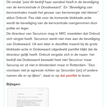
Dit omdat “
juist dit bedrijf haar aandeel heeft in de beveiliging
van de kerncentrale in Doodewaard
”. En “
Beveiliging van
kerncentrales maakt het gevaar van kernenergie niet kleiner
”,
aldus Onkruit. Pas vlak voor de komende blokkade-actie
wordt de beveiliging van de kerncentrale overgenomen door
politie en leger.
De directeur van Securicor mag in NRC meedelen dat Onkruit
zich vergist heeft: Securicor werkt niet mee aan de beveiliging
van Dodewaard. Uit een later in dezelfde maand bij de grote
blokkade-actie in Dodewaard uitgedeeld pamflet blijkt dat de
directeur gelijk heeft: Onkruit vergiste zich in de naam: het
bedrijf dat Dodewaard bewaakt heet niet Securicor maar
Securop en zit niet in Amsterdam maar in Rotterdam. "
Dus
voortaan niet je agressie richten op Securidor
[sic]
of andere
namen die er op lijken
", staat er op
dat pamflet
te lezen.
Bijlagen: