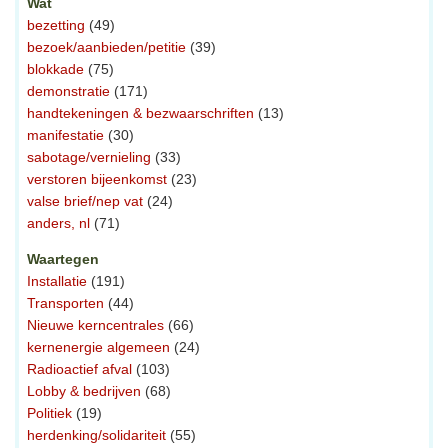
Wat
bezetting
(49)
bezoek/aanbieden/petitie
(39)
blokkade
(75)
demonstratie
(171)
handtekeningen & bezwaarschriften
(13)
manifestatie
(30)
sabotage/vernieling
(33)
verstoren bijeenkomst
(23)
valse brief/nep vat
(24)
anders, nl
(71)
Waartegen
Installatie
(191)
Transporten
(44)
Nieuwe kerncentrales
(66)
kernenergie algemeen
(24)
Radioactief afval
(103)
Lobby & bedrijven
(68)
Politiek
(19)
herdenking/solidariteit
(55)