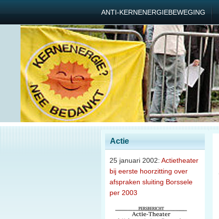
ANTI-KERNENERGIEBEWEGING
Actie
25 januari 2002:
Actietheater
bij eerste hoorzitting over
afspraken sluiting Borssele
per 2003