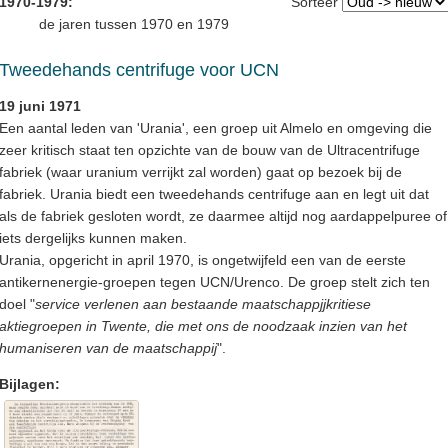
1970-1979:
Sorteer
de jaren tussen 1970 en 1979
Tweedehands centrifuge voor UCN
19 juni 1971
Een aantal leden van 'Urania', een groep uit Almelo en omgeving die
zeer kritisch staat ten opzichte van de bouw van de Ultracentrifuge
fabriek (waar uranium verrijkt zal worden) gaat op bezoek bij de
fabriek. Urania biedt een tweedehands centrifuge aan en legt uit dat
als de fabriek gesloten wordt, ze daarmee altijd nog aardappelpuree of
iets dergelijks kunnen maken.
Urania, opgericht in april 1970, is ongetwijfeld een van de eerste
antikernenergie-groepen tegen UCN/Urenco. De groep stelt zich ten
doel "
service verlenen aan bestaande maatschappjjkritiese
aktiegroepen in Twente, die met ons de noodzaak inzien van het
humaniseren van de maatschappij
".
Bijlagen: