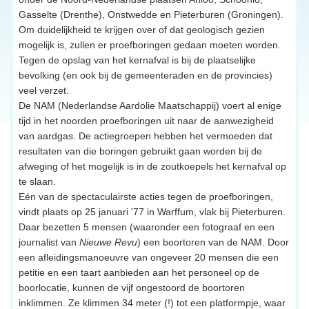
Gasselte (Drenthe), Onstwedde en Pieterburen (Groningen).
Om duidelijkheid te krijgen over of dat geologisch gezien
mogelijk is, zullen er proefboringen gedaan moeten worden.
Tegen de opslag van het kernafval is bij de plaatselijke
bevolking (en ook bij de gemeenteraden en de provincies)
veel verzet.
De NAM (Nederlandse Aardolie Maatschappij) voert al enige
tijd in het noorden proefboringen uit naar de aanwezigheid
van aardgas. De actiegroepen hebben het vermoeden dat
resultaten van die boringen gebruikt gaan worden bij de
afweging of het mogelijk is in de zoutkoepels het kernafval op
te slaan.
Eén van de spectaculairste acties tegen de proefboringen,
vindt plaats op 25 januari '77 in Warffum, vlak bij Pieterburen.
Daar bezetten 5 mensen (waaronder een fotograaf en een
journalist van
Nieuwe Revu
) een boortoren van de NAM. Door
een afleidingsmanoeuvre van ongeveer 20 mensen die een
petitie en een taart aanbieden aan het personeel op de
boorlocatie, kunnen de vijf ongestoord de boortoren
inklimmen. Ze klimmen 34 meter (!) tot een platformpje, waar