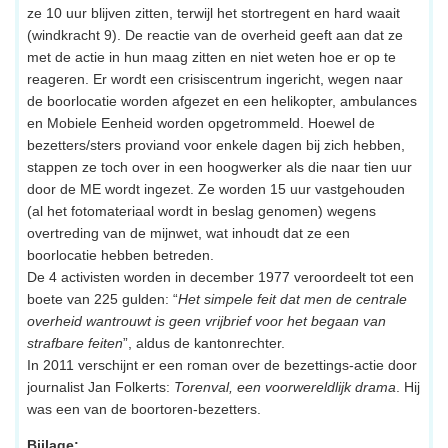
ze 10 uur blijven zitten, terwijl het stortregent en hard waait
(windkracht 9). De reactie van de overheid geeft aan dat ze
met de actie in hun maag zitten en niet weten hoe er op te
reageren. Er wordt een crisiscentrum ingericht, wegen naar
de boorlocatie worden afgezet en een helikopter, ambulances
en Mobiele Eenheid worden opgetrommeld. Hoewel de
bezetters/sters proviand voor enkele dagen bij zich hebben,
stappen ze toch over in een hoogwerker als die naar tien uur
door de ME wordt ingezet. Ze worden 15 uur vastgehouden
(al het fotomateriaal wordt in beslag genomen) wegens
overtreding van de mijnwet, wat inhoudt dat ze een
boorlocatie hebben betreden.
De 4 activisten worden in december 1977 veroordeelt tot een
boete van 225 gulden: “
Het simpele feit dat men de centrale
overheid wantrouwt is geen vrijbrief voor het begaan van
strafbare feiten
”, aldus de kantonrechter.
In 2011 verschijnt er een roman over de bezettings-actie door
journalist Jan Folkerts:
Torenval, een voorwereldlijk drama
. Hij
was een van de boortoren-bezetters.
Bijlage: