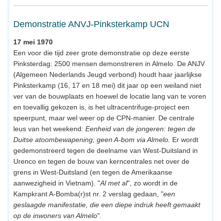
Demonstratie ANVJ-Pinksterkamp UCN
17 mei 1970
Een voor die tijd zeer grote demonstratie op deze eerste
Pinksterdag: 2500 mensen demonstreren in Almelo. De ANJV
(Algemeen Nederlands Jeugd verbond) houdt haar jaarlijkse
Pinksterkamp (16, 17 en 18 mei) dit jaar op een weiland niet
ver van de bouwplaats en hoewel de locatie lang van te voren
en toevallig gekozen is, is het ultracentrifuge-project een
speerpunt, maar wel weer op de CPN-manier. De centrale
leus van het weekend:
Eenheid van de jongeren: tegen de
Duitse atoombewapening; geen A-bom via Almelo.
Er wordt
gedemonstreerd tegen de deelname van West-Duitsland in
Urenco en tegen de bouw van kerncentrales net over de
grens in West-Duitsland (en tegen de Amerikaanse
aanwezigheid in Vietnam). "
Al met al
", zo wordt in de
Kampkrant A-Bomba(r)st nr. 2 verslag gedaan, "
een
geslaagde manifestatie, die een diepe indruk heeft gemaakt
op de inwoners van Almelo
".