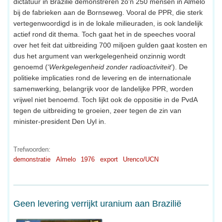
dictatuur in Brazilië demonstreren zo'n 250 mensen in Almelo
bij de fabrieken aan de Bornseweg. Vooral de PPR, die sterk
vertegenwoordigd is in de lokale milieuraden, is ook landelijk
actief rond dit thema. Toch gaat het in de speeches vooral
over het feit dat uitbreiding 700 miljoen gulden gaat kosten en
dus het argument van werkgelegenheid onzinnig wordt
genoemd (‘
Werkgelegenheid zonder radioactiviteit
’). De
politieke implicaties rond de levering en de internationale
samenwerking, belangrijk voor de landelijke PPR, worden
vrijwel niet benoemd. Toch lijkt ook de oppositie in de PvdA
tegen de uitbreiding te groeien, zeer tegen de zin van
minister-president Den Uyl in.
Trefwoorden:
demonstratie
Almelo
1976
export
Urenco/UCN
Geen levering verrijkt uranium aan Brazilië