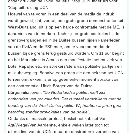
onder druk van de PvdA, de leus ‘Stop UCN’ ingeruild voor
‘Stop uitbreiding UCN’.
Hoewel van te voren in een deel van de media de indruk
wordt gewekt, dat, vooral, een grote groep demonstranten uit
West-Duitsland, uit is op een harde confrontatie met de ME, is
daar niets van te merken. Toch zijn er grote controles bij de
grensovergangen en in de Duitse bussen rijden kamerleden
van de PvdA en de PSP mee, om te voorkomen dat de
bussen bij de grens terug gestuurd worden. Om 11 uur begint
op het Marktplein in Almelo een manifestatie met muziek van
Bots, Rapalje, etc. en sprekers/sters van politieke partijen en
milieubeweging. Behalve een groep die een hek van het UCN-
terrein omtrekken, is er op geen enkel moment sprake van
een confrontatie. Ulrich Börger van de Duitse
Bürgerinitiatieven:
"De Nederlandse politie heeft zich
onthouden van provokaties. Dat is totaal verschillend met de
houding van de West-Duitse politie. Wij hebben al jaren geen
betoging zonder provokaties van de politie".
Ondanks dit massale protest, besluit het kabinet Van
Agt/Wiegel/Van Aardenne, enkele weken later toch tot
uitbreiding van de UCN, maar de omstreden leverantie van