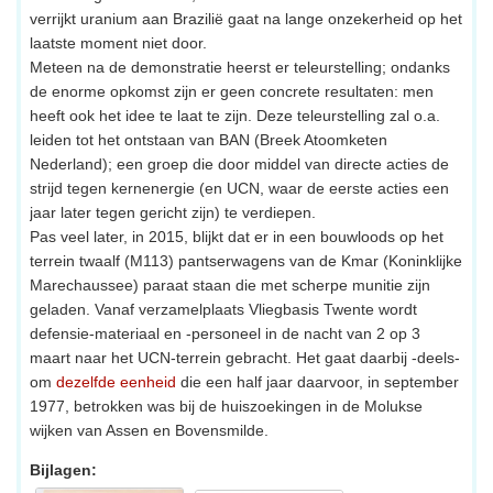
verrijkt uranium aan Brazilië gaat na lange onzekerheid op het
laatste moment niet door.
Meteen na de demonstratie heerst er teleurstelling; ondanks
de enorme opkomst zijn er geen concrete resultaten: men
heeft ook het idee te laat te zijn. Deze teleurstelling zal o.a.
leiden tot het ontstaan van BAN (Breek Atoomketen
Nederland); een groep die door middel van directe acties de
strijd tegen kernenergie (en UCN, waar de eerste acties een
jaar later tegen gericht zijn) te verdiepen.
Pas veel later, in 2015, blijkt dat er in een bouwloods op het
terrein twaalf (M113) pantserwagens van de Kmar (Koninklijke
Marechaussee) paraat staan die met scherpe munitie zijn
geladen. Vanaf verzamelplaats Vliegbasis Twente wordt
defensie-materiaal en -personeel in de nacht van 2 op 3
maart naar het UCN-terrein gebracht. Het gaat daarbij -deels-
om
dezelfde eenheid
die een half jaar daarvoor, in september
1977, betrokken was bij de huiszoekingen in de Molukse
wijken van Assen en Bovensmilde.
Bijlagen: