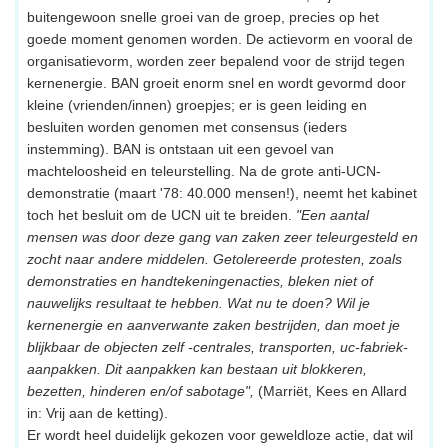
buitengewoon snelle groei van de groep, precies op het
goede moment genomen worden. De actievorm en vooral de
organisatievorm, worden zeer bepalend voor de strijd tegen
kernenergie. BAN groeit enorm snel en wordt gevormd door
kleine (vrienden/innen) groepjes; er is geen leiding en
besluiten worden genomen met consensus (ieders
instemming). BAN is ontstaan uit een gevoel van
machteloosheid en teleurstelling. Na de grote anti-UCN-
demonstratie (maart '78: 40.000 mensen!), neemt het kabinet
toch het besluit om de UCN uit te breiden.
"Een aantal
mensen was door deze gang van zaken zeer teleurgesteld en
zocht naar andere middelen. Getolereerde protesten, zoals
demonstraties en handtekeningenacties, bleken niet of
nauwelijks resultaat te hebben. Wat nu te doen? Wil je
kernenergie en aanverwante zaken bestrijden, dan moet je
blijkbaar de objecten zelf -centrales, transporten, uc-fabriek-
aanpakken. Dit aanpakken kan bestaan uit blokkeren,
bezetten, hinderen en/of sabotage",
(Marriët, Kees en Allard
in: Vrij aan de ketting).
Er wordt heel duidelijk gekozen voor geweldloze actie, dat wil