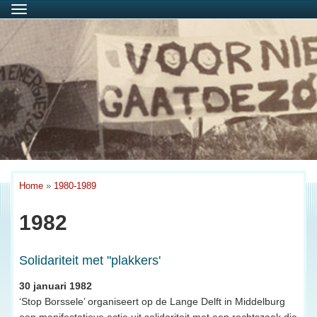
Menu
Home
»
1980-1989
1982
Solidariteit met "plakkers'
30 januari 1982
‘Stop Borssele’ organiseert op de Lange Delft in Middelburg
een manifestatieve actie uit solidariteit met een rechtszaak die