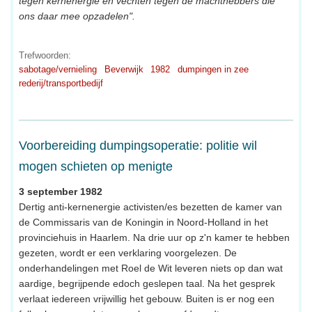
tegen kernenergie en vechten tegen de machthebbers die
ons daar mee opzadelen".
Trefwoorden:
sabotage/vernieling
Beverwijk
1982
dumpingen in zee
rederij/transportbedijf
Voorbereiding dumpingsoperatie: politie wil
mogen schieten op menigte
3 september 1982
Dertig anti-kernenergie activisten/es bezetten de kamer van
de Commissaris van de Koningin in Noord-Holland in het
provinciehuis in Haarlem. Na drie uur op z'n kamer te hebben
gezeten, wordt er een verklaring voorgelezen. De
onderhandelingen met Roel de Wit leveren niets op dan wat
aardige, begrijpende edoch geslepen taal. Na het gesprek
verlaat iedereen vrijwillig het gebouw. Buiten is er nog een