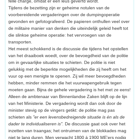
felle charge, omdat er een leus geverfd wordt.
Tijdens de bezetting zijn er geheime notulen van de
voorbereidende vergaderingen over de dumpingoperatie
gevonden en gefotografeerd. De papieren onthullen veel over
de militaire manier van denken die uiteindelijk geleid heeft tot
die slinkse geheime operatie: het vervroegen van de
transporten.
Het meest schokkend is de discussie die tijdens het opstellen
van het draaiboek woedt, over de bevoegdheid van de politie
om in gevaarlijke situaties te schieten. De politie is niet
gelukkig met de beperkte mogelijkheden die zij heeft om het
vuur op een menigte te openen. Zij wil meer bevoegdheden
hebben, minder remmen die het vuurwapengebruik tegen
moeten gaan. Bijna de gehele vergadering is het met ze eens!
Alleen de ambtenaar van Binnenlandse Zaken blijft op de lijn
van het Ministerie. De vergadering wordt dan ook door de
minister stevig op de vingers getikt: de politie mag pas
schieten als
"er een levensbedreigende situatie is én als de
dader te individualiseren is".
De discussie gaat ook over het
inzetten van traangas; het ontruimen van de blokkades mag
niet te lang duren. Men verwacht 1800 á 1900 ME'ers nodig