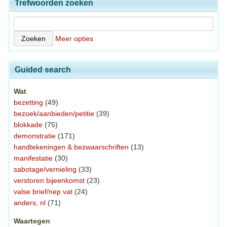
Trefwoorden zoeken
Meer opties
Guided search
Wat
bezetting
(49)
bezoek/aanbieden/petitie
(39)
blokkade
(75)
demonstratie
(171)
handtekeningen & bezwaarschriften
(13)
manifestatie
(30)
sabotage/vernieling
(33)
verstoren bijeenkomst
(23)
valse brief/nep vat
(24)
anders, nl
(71)
Waartegen