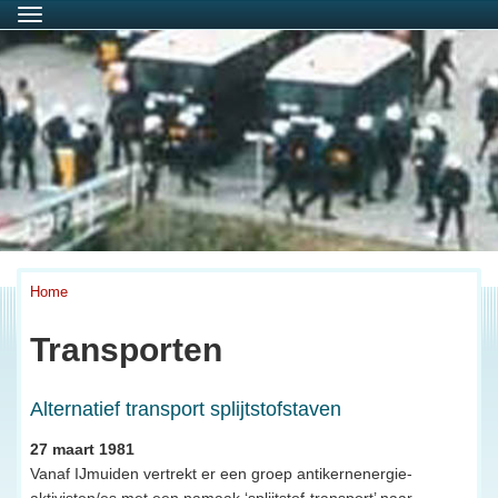
Menu
Home
Transporten
Alternatief transport splijtstofstaven
27 maart 1981
Vanaf IJmuiden vertrekt er een groep antikernenergie-
aktivisten/es met een namaak ‘splijtstof-transport’ naar