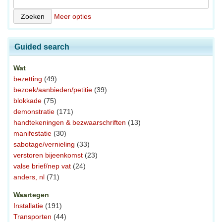
Meer opties
Guided search
Wat
bezetting
(49)
bezoek/aanbieden/petitie
(39)
blokkade
(75)
demonstratie
(171)
handtekeningen & bezwaarschriften
(13)
manifestatie
(30)
sabotage/vernieling
(33)
verstoren bijeenkomst
(23)
valse brief/nep vat
(24)
anders, nl
(71)
Waartegen
Installatie
(191)
Transporten
(44)