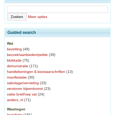
Meer opties
Guided search
Wat
bezetting
(49)
bezoek/aanbieden/petitie
(39)
blokkade
(75)
demonstratie
(171)
handtekeningen & bezwaarschriften
(13)
manifestatie
(30)
sabotage/vernieling
(33)
verstoren bijeenkomst
(23)
valse brief/nep vat
(24)
anders, nl
(71)
Waartegen
Installatie
(191)