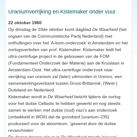
Uraniumverrijking en Kistemaker onder vuur
22 oktober 1960
Op dinsdag de 18de oktober komt dagblad
De Waarheid
(het
orgaan van de Communistische Partij Nederland) met
onthullingen over het ‘A-bom-onderzoek’ in Amsterdam en het
oorlogsverleden van prof. Kistemaker. Kistemaker leidt het
ultra-centrifuge project in de gebouwen van de FOM
(Fundamenteel Onderzoek der Materie) aan de Kruislaan in
Amsterdam-Oost. Het ultra-centrifuge onderzoek naar
verrijking van uranium zal (later) uitmonden in Urenco, een
samenwerkingsverband tussen Groot-Brittannië, (West-)
Duitsland en Nederland.
Kistemaker wordt in
De Waarheid
beticht tijdens de oorlog
voor het duitse Cellastic te hebben gewerkt en nog steeds
samen te werken met duitse (oud) nazi’s aan onderzoek
(ontwikkeld in WOII) dat de grondstof (uranium-235)
produceert voor de atoombom, ‘gewenst door de duitse
revanchisten’
De dagen daarna zijn er in
De Waarheid
steeds ‘nieuwe’