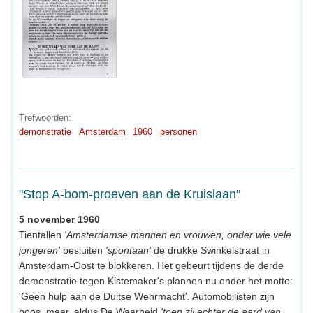
Trefwoorden:
demonstratie
Amsterdam
1960
personen
"Stop A-bom-proeven aan de Kruislaan"
5 november 1960
Tientallen
'Amsterdamse mannen en vrouwen, onder wie vele
jongeren'
besluiten
'spontaan'
de drukke Swinkelstraat in
Amsterdam-Oost te blokkeren. Het gebeurt tijdens de derde
demonstratie tegen Kistemaker's plannen nu onder het motto:
'Geen hulp aan de Duitse Wehrmacht'. Automobilisten zijn
boos, maar, aldus De Waarheid
'toen zij echter de aard van