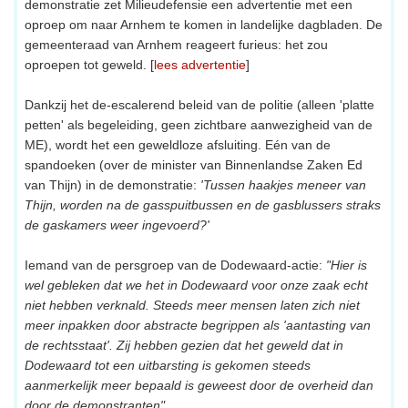
demonstratie zet Milieudefensie een advertentie met een
oproep om naar Arnhem te komen in landelijke dagbladen. De
gemeenteraad van Arnhem reageert furieus: het zou
oproepen tot geweld. [
lees advertentie
]
Dankzij het de-escalerend beleid van de politie (alleen 'platte
petten' als begeleiding, geen zichtbare aanwezigheid van de
ME), wordt het een geweldloze afsluiting. Eén van de
spandoeken (over de minister van Binnenlandse Zaken Ed
van Thijn) in de demonstratie:
'Tussen haakjes meneer van
Thijn, worden na de gasspuitbussen en de gasblussers straks
de gaskamers weer ingevoerd?'
Iemand van de persgroep van de Dodewaard-actie:
"Hier is
wel gebleken dat we het in Dodewaard voor onze zaak echt
niet hebben verknald. Steeds meer mensen laten zich niet
meer inpakken door abstracte begrippen als 'aantasting van
de rechtsstaat'. Zij hebben gezien dat het geweld dat in
Dodewaard tot een uitbarsting is gekomen steeds
aanmerkelijk meer bepaald is geweest door de overheid dan
door de demonstranten".