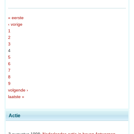
« eerste
‹ vorige
1
2
3
4
5
6
7
8
9
volgende ›
laatste »
Actie
3 augustus 1998:
Nederlandse actie in haven Antwerpen