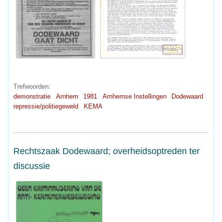
Trefwoorden:
demonstratie
Arnhem
1981
Arnhemse Instellingen
Dodewaard
repressie/politiegeweld
KEMA
Rechtszaak Dodewaard; overheidsoptreden ter
discussie