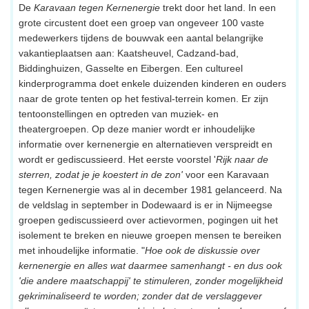
De
Karavaan tegen Kernenergie
trekt door het land. In een
grote circustent doet een groep van ongeveer 100 vaste
medewerkers tijdens de bouwvak een aantal belangrijke
vakantieplaatsen aan: Kaatsheuvel, Cadzand-bad,
Biddinghuizen, Gasselte en Eibergen. Een cultureel
kinderprogramma doet enkele duizenden kinderen en ouders
naar de grote tenten op het festival-terrein komen. Er zijn
tentoonstellingen en optreden van muziek- en
theatergroepen. Op deze manier wordt er inhoudelijke
informatie over kernenergie en alternatieven verspreidt en
wordt er gediscussieerd. Het eerste voorstel '
Rijk naar de
sterren, zodat je je koestert in de zon'
voor een Karavaan
tegen Kernenergie was al in december 1981 gelanceerd. Na
de veldslag in september in Dodewaard is er in Nijmeegse
groepen gediscussieerd over actievormen, pogingen uit het
isolement te breken en nieuwe groepen mensen te bereiken
met inhoudelijke informatie. "
Hoe ook de diskussie over
kernenergie en alles wat daarmee samenhangt - en dus ook
'die andere maatschappij' te stimuleren, zonder mogelijkheid
gekriminaliseerd te worden; zonder dat de verslaggever