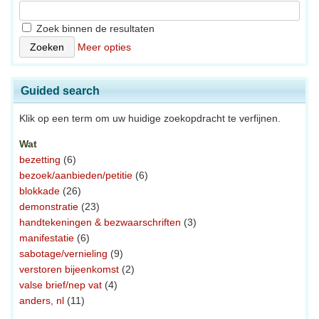
Zoek binnen de resultaten
Meer opties
Guided search
Klik op een term om uw huidige zoekopdracht te verfijnen.
Wat
bezetting
(6)
bezoek/aanbieden/petitie
(6)
blokkade
(26)
demonstratie
(23)
handtekeningen & bezwaarschriften
(3)
manifestatie
(6)
sabotage/vernieling
(9)
verstoren bijeenkomst
(2)
valse brief/nep vat
(4)
anders, nl
(11)