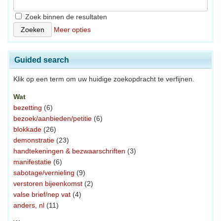
Zoek binnen de resultaten
Meer opties
Guided search
Klik op een term om uw huidige zoekopdracht te verfijnen.
Wat
bezetting
(6)
bezoek/aanbieden/petitie
(6)
blokkade
(26)
demonstratie
(23)
handtekeningen & bezwaarschriften
(3)
manifestatie
(6)
sabotage/vernieling
(9)
verstoren bijeenkomst
(2)
valse brief/nep vat
(4)
anders, nl
(11)