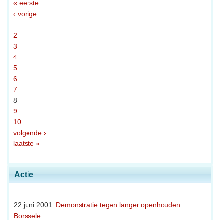
« eerste
‹ vorige
…
2
3
4
5
6
7
8
9
10
volgende ›
laatste »
Actie
22 juni 2001:
Demonstratie tegen langer openhouden
Borssele