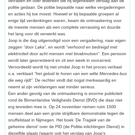
verraden en over iedereen die hij tegenkwam verslag aan de
politie gedaan. De politie bepaalde naar welke vergaderingen
en acties hij toe moest. Hoewel er bij bepaalde groepen al
enige tijd verdenkingen waren, kwam de ontmaskering voor
de meeste mensen als een complete verrassing en duurde
het lang voor dit verwerkt was.
Joop is die dag uitgenodigd voor een vergadering, naar eigen
zeggen
“door Laka”
, en wordt
“verhoord en bedreigd met
elektriciteit door acht mensen met bivakmutsen”
. Een persoon
wordt later gearresteerd en zit een week in voorarrest.
Veroordeeld wordt hij niet omdat Joop in het proces verbaal
o.a. verklaart
“het geluid te horen van een witte Mercedes-bus
die weg rijdt”
. De rechter vindt dat nogal merkwaardig en
neemt al zijn verklaringen wat minder serieus.
Een ander gevolg van de ontmaskering is enorme publiciteit
rond de Binnenlandse Veiligheids Dienst (BVD) die daar niet
erg tevreden mee is. Op 24 november nemen ruim 1500
mensen deel aan een grote strijdbare demonstratie tegen de
snuffelstaat in Nijmegen. Het boek
'De Tragiek van de
geheime dienst'
over de PID (de Politie-inlichtingen Dienst) in
diezelfde plaats (waarin ook het verslag van Joop’s