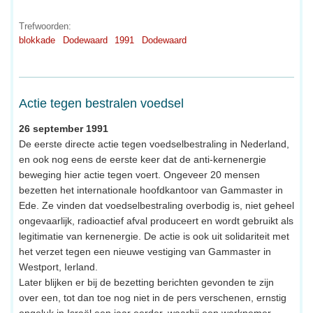
Trefwoorden:
blokkade
Dodewaard
1991
Dodewaard
Actie tegen bestralen voedsel
26 september 1991
De eerste directe actie tegen voedselbestraling in Nederland,
en ook nog eens de eerste keer dat de anti-kernenergie
beweging hier actie tegen voert. Ongeveer 20 mensen
bezetten het internationale hoofdkantoor van Gammaster in
Ede. Ze vinden dat voedselbestraling overbodig is, niet geheel
ongevaarlijk, radioactief afval produceert en wordt gebruikt als
legitimatie van kernenergie. De actie is ook uit solidariteit met
het verzet tegen een nieuwe vestiging van Gammaster in
Westport, Ierland.
Later blijken er bij de bezetting berichten gevonden te zijn
over een, tot dan toe nog niet in de pers verschenen, ernstig
ongeluk in Israël een jaar eerder, waarbij een werknemer