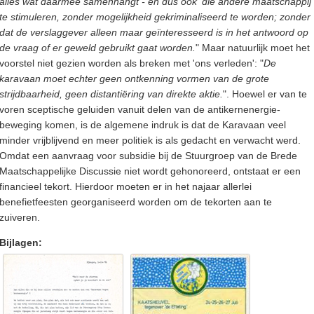
alles wat daarmee samenhangt - en dus ook 'die andere maatschappij'
te stimuleren, zonder mogelijkheid gekriminaliseerd te worden; zonder
dat de verslaggever alleen maar geïnteresseerd is in het antwoord op
de vraag of er geweld gebruikt gaat worden.
" Maar natuurlijk moet het
voorstel niet gezien worden als breken met 'ons verleden': "
De
karavaan moet echter geen ontkenning vormen van de grote
strijdbaarheid, geen distantiëring van direkte aktie.
". Hoewel er van te
voren sceptische geluiden vanuit delen van de antikernenergie-
beweging komen, is de algemene indruk is dat de Karavaan veel
minder vrijblijvend en meer politiek is als gedacht en verwacht werd.
Omdat een aanvraag voor subsidie bij de Stuurgroep van de Brede
Maatschappelijke Discussie niet wordt gehonoreerd, ontstaat er een
financieel tekort. Hierdoor moeten er in het najaar allerlei
benefietfeesten georganiseerd worden om de tekorten aan te
zuiveren.
Bijlagen: