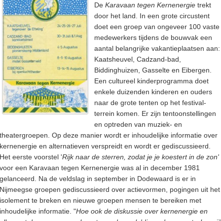
De
Karavaan tegen Kernenergie
trekt
door het land. In een grote circustent
doet een groep van ongeveer 100 vaste
medewerkers tijdens de bouwvak een
aantal belangrijke vakantieplaatsen aan:
Kaatsheuvel, Cadzand-bad,
Biddinghuizen, Gasselte en Eibergen.
Een cultureel kinderprogramma doet
enkele duizenden kinderen en ouders
naar de grote tenten op het festival-
terrein komen. Er zijn tentoonstellingen
en optreden van muziek- en
theatergroepen. Op deze manier wordt er inhoudelijke informatie over
kernenergie en alternatieven verspreidt en wordt er gediscussieerd.
Het eerste voorstel '
Rijk naar de sterren, zodat je je koestert in de zon'
voor een Karavaan tegen Kernenergie was al in december 1981
gelanceerd. Na de veldslag in september in Dodewaard is er in
Nijmeegse groepen gediscussieerd over actievormen, pogingen uit het
isolement te breken en nieuwe groepen mensen te bereiken met
inhoudelijke informatie. "
Hoe ook de diskussie over kernenergie en