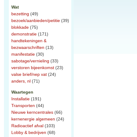
Wat
bezetting
(49)
bezoek/aanbieden/petitie
(39)
blokkade
(75)
demonstratie
(171)
handtekeningen &
bezwaarschriften
(13)
manifestatie
(30)
sabotage/vernieling
(33)
verstoren bijeenkomst
(23)
valse brief/nep vat
(24)
anders, nl
(71)
Waartegen
Installatie
(191)
Transporten
(44)
Nieuwe kerncentrales
(66)
kernenergie algemeen
(24)
Radioactief afval
(103)
Lobby & bedrijven
(68)