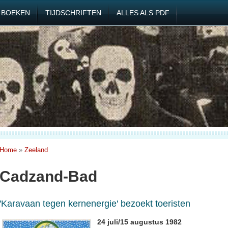
BOEKEN
TIJDSCHRIFTEN
ALLES ALS PDF
Home
»
Zeeland
Cadzand-Bad
'Karavaan tegen kernenergie' bezoekt toeristen
24 juli/15 augustus 1982