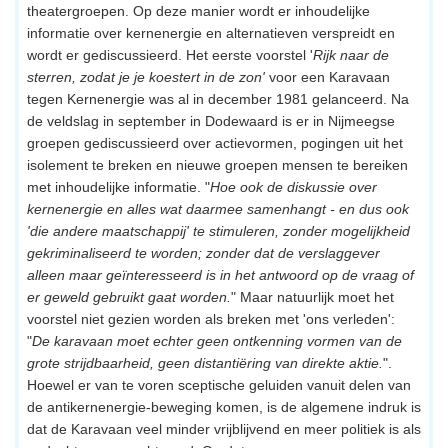
theatergroepen. Op deze manier wordt er inhoudelijke
informatie over kernenergie en alternatieven verspreidt en
wordt er gediscussieerd. Het eerste voorstel '
Rijk naar de
sterren, zodat je je koestert in de zon'
voor een Karavaan
tegen Kernenergie was al in december 1981 gelanceerd. Na
de veldslag in september in Dodewaard is er in Nijmeegse
groepen gediscussieerd over actievormen, pogingen uit het
isolement te breken en nieuwe groepen mensen te bereiken
met inhoudelijke informatie. "
Hoe ook de diskussie over
kernenergie en alles wat daarmee samenhangt - en dus ook
'die andere maatschappij' te stimuleren, zonder mogelijkheid
gekriminaliseerd te worden; zonder dat de verslaggever
alleen maar geïnteresseerd is in het antwoord op de vraag of
er geweld gebruikt gaat worden.
" Maar natuurlijk moet het
voorstel niet gezien worden als breken met 'ons verleden':
"
De karavaan moet echter geen ontkenning vormen van de
grote strijdbaarheid, geen distantiëring van direkte aktie.
".
Hoewel er van te voren sceptische geluiden vanuit delen van
de antikernenergie-beweging komen, is de algemene indruk is
dat de Karavaan veel minder vrijblijvend en meer politiek is als