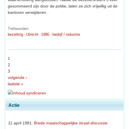
gesommeerd zijn door de politie, laten ze zich vrijwillig uit de
kantoren verwijderen.
Trefwoorden:
bezetting
Utrecht
1986
bedrijf / industrie
1
2
3
volgende ›
laatste »
Actie
11 april 1981:
Brede maatschappelijke straat-discussie