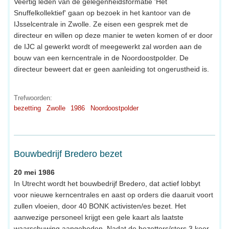
Veertig leden van de gelegenheidsformatie 'Het
Snuffelkollektief' gaan op bezoek in het kantoor van de
IJsselcentrale in Zwolle. Ze eisen een gesprek met de
directeur en willen op deze manier te weten komen of er door
de IJC al gewerkt wordt of meegewerkt zal worden aan de
bouw van een kerncentrale in de Noordoostpolder. De
directeur beweert dat er geen aanleiding tot ongerustheid is.
Trefwoorden:
bezetting
Zwolle
1986
Noordoostpolder
Bouwbedrijf Bredero bezet
20 mei 1986
In Utrecht wordt het bouwbedrijf Bredero, dat actief lobbyt
voor nieuwe kerncentrales en aast op orders die daaruit voort
zullen vloeien, door 40 BONK activisten/es bezet. Het
aanwezige personeel krijgt een gele kaart als laatste
waarschuwing aangeboden. Nadat de bezetters/sters 3 keer