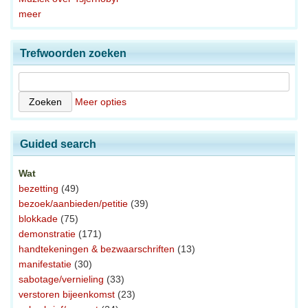
meer
Trefwoorden zoeken
Meer opties
Guided search
Wat
bezetting
(49)
bezoek/aanbieden/petitie
(39)
blokkade
(75)
demonstratie
(171)
handtekeningen & bezwaarschriften
(13)
manifestatie
(30)
sabotage/vernieling
(33)
verstoren bijeenkomst
(23)