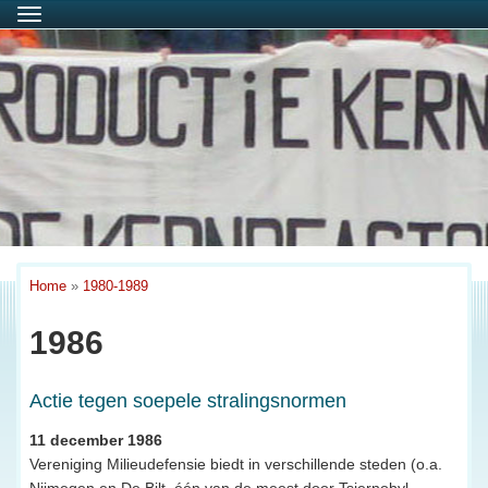
Menu
Home
»
1980-1989
1986
Actie tegen soepele stralingsnormen
11 december 1986
Vereniging Milieudefensie biedt in verschillende steden (o.a.
Nijmegen en De Bilt, één van de meest door Tsjernobyl