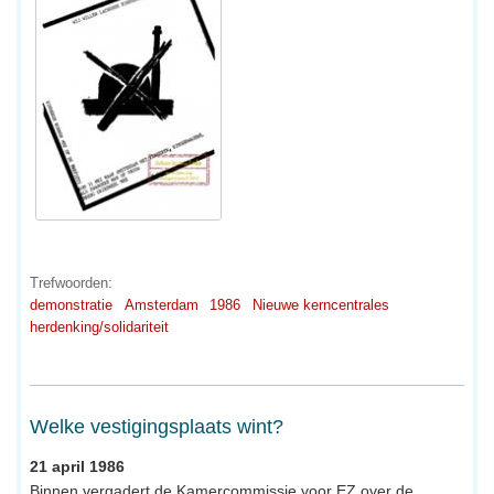
Trefwoorden:
demonstratie
Amsterdam
1986
Nieuwe kerncentrales
herdenking/solidariteit
Welke vestigingsplaats wint?
21 april 1986
Binnen vergadert de Kamercommissie voor EZ over de