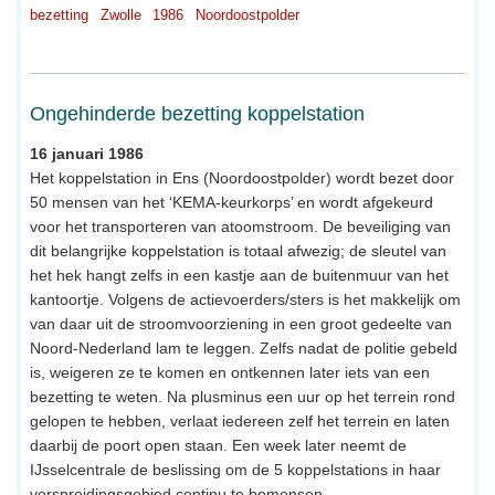
bezetting
Zwolle
1986
Noordoostpolder
Ongehinderde bezetting koppelstation
16 januari 1986
Het koppelstation in Ens (Noordoostpolder) wordt bezet door
50 mensen van het ‘KEMA-keurkorps’ en wordt afgekeurd
voor het transporteren van atoomstroom. De beveiliging van
dit belangrijke koppelstation is totaal afwezig; de sleutel van
het hek hangt zelfs in een kastje aan de buitenmuur van het
kantoortje. Volgens de actievoerders/sters is het makkelijk om
van daar uit de stroomvoorziening in een groot gedeelte van
Noord-Nederland lam te leggen. Zelfs nadat de politie gebeld
is, weigeren ze te komen en ontkennen later iets van een
bezetting te weten. Na plusminus een uur op het terrein rond
gelopen te hebben, verlaat iedereen zelf het terrein en laten
daarbij de poort open staan. Een week later neemt de
IJsselcentrale de beslissing om de 5 koppelstations in haar
verspreidingsgebied continu te bemensen.