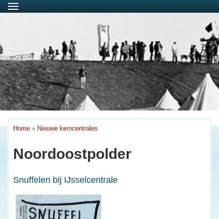
Menu
Home
»
Nieuwe kerncentrales
Noordoostpolder
Snuffelen bij IJsselcentrale