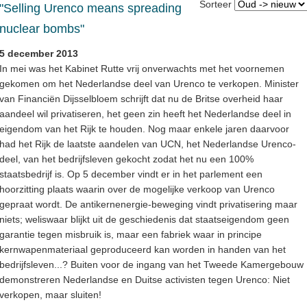
Sorteer
"Selling Urenco means spreading
nuclear bombs"
5 december 2013
In mei was het Kabinet Rutte vrij onverwachts met het voornemen
gekomen om het Nederlandse deel van Urenco te verkopen. Minister
van Financiën Dijsselbloem schrijft dat nu de Britse overheid haar
aandeel wil privatiseren, het geen zin heeft het Nederlandse deel in
eigendom van het Rijk te houden. Nog maar enkele jaren daarvoor
had het Rijk de laatste aandelen van UCN, het Nederlandse Urenco-
deel, van het bedrijfsleven gekocht zodat het nu een 100%
staatsbedrijf is. Op 5 december vindt er in het parlement een
hoorzitting plaats waarin over de mogelijke verkoop van Urenco
gepraat wordt. De antikernenergie-beweging vindt privatisering maar
niets; weliswaar blijkt uit de geschiedenis dat staatseigendom geen
garantie tegen misbruik is, maar een fabriek waar in principe
kernwapenmateriaal geproduceerd kan worden in handen van het
bedrijfsleven...? Buiten voor de ingang van het Tweede Kamergebouw
demonstreren Nederlandse en Duitse activisten tegen Urenco: Niet
verkopen, maar sluiten!