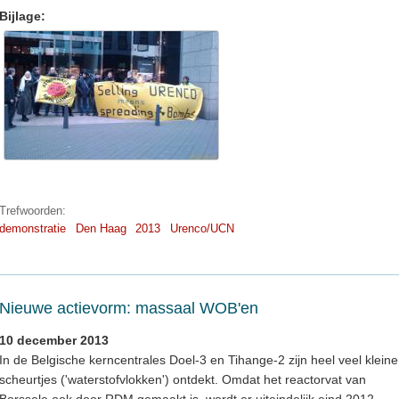
Bijlage:
Trefwoorden:
demonstratie
Den Haag
2013
Urenco/UCN
Nieuwe actievorm: massaal WOB'en
10 december 2013
In de Belgische kerncentrales Doel-3 en Tihange-2 zijn heel veel kleine
scheurtjes ('waterstofvlokken') ontdekt. Omdat het reactorvat van
Borssele ook door RDM gemaakt is, wordt er uiteindelijk eind 2012,