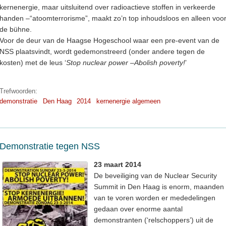
kernenergie, maar uitsluitend over radioactieve stoffen in verkeerde
handen –“atoomterrorisme”, maakt zo’n top inhoudsloos en alleen voo
de bühne.
Voor de deur van de Haagse Hogeschool waar een pre-event van de
NSS plaatsvindt, wordt gedemonstreerd (onder andere tegen de
kosten) met de leus ‘
Stop nuclear power –Abolish poverty!
’
Trefwoorden:
demonstratie
Den Haag
2014
kernenergie algemeen
Demonstratie tegen NSS
23 maart 2014
De beveiliging van de Nuclear Security
Summit in Den Haag is enorm, maanden
van te voren worden er mededelingen
gedaan over enorme aantal
demonstranten (‘relschoppers’) uit de