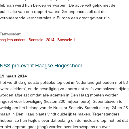
februari werd hun beroep verworpen. De actie valt gelijk met de
publicatie van een rapport waarin Greenpeace stelt dat de
verouderende kerncentrales in Europa een groot gevaar zijn.
Trefwoorden:
nog iets anders
Borssele
2014
Borssele 1
NSS pre-event Haagse Hogeschool
19 maart 2014
Het wordt de grootste politieke top ooit in Nederland gehouden met 53
‘wereldleiders’, en de beveiliging zo enorm dat zelfs voetbalwedstrijden
worden afgelast omdat alle agenten in Den Haag moeten worden
ingezet voor beveiliging (kosten 200 miljoen euro). Superlatieven te
weinig om het belang van de Nuclear Security Summit die op 24 en 25
maart in Den Haag plaats vindt duidelijk te maken. Tegenstanders
hebben zo hun twijfels over dat belang en de nucleaire top: het feit dat
er niet gepraat gaat (mag) worden over kernwapens en over