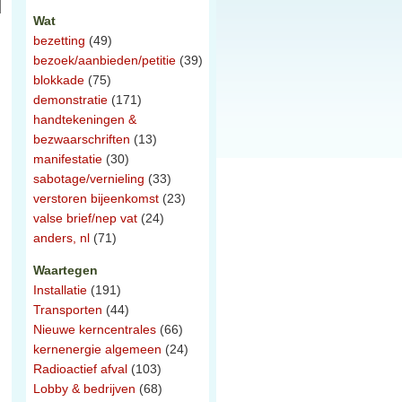
Wat
bezetting
(49)
bezoek/aanbieden/petitie
(39)
blokkade
(75)
demonstratie
(171)
handtekeningen &
bezwaarschriften
(13)
manifestatie
(30)
sabotage/vernieling
(33)
verstoren bijeenkomst
(23)
valse brief/nep vat
(24)
anders, nl
(71)
Waartegen
Installatie
(191)
Transporten
(44)
Nieuwe kerncentrales
(66)
kernenergie algemeen
(24)
Radioactief afval
(103)
Lobby & bedrijven
(68)