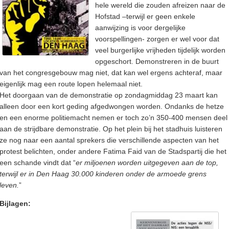
hele wereld die zouden afreizen naar de
Hofstad –terwijl er geen enkele
aanwijzing is voor dergelijke
voorspellingen- zorgen er wel voor dat
veel burgerlijke vrijheden tijdelijk worden
opgeschort. Demonstreren in de buurt
van het congresgebouw mag niet, dat kan wel ergens achteraf, maar
eigenlijk mag een route lopen helemaal niet.
Het doorgaan van de demonstratie op zondagmiddag 23 maart kan
alleen door een kort geding afgedwongen worden. Ondanks de hetze
en een enorme politiemacht nemen er toch zo’n 350-400 mensen deel
aan de strijdbare demonstratie. Op het plein bij het stadhuis luisteren
ze nog naar een aantal sprekers die verschillende aspecten van het
protest belichten, onder andere Fatima Faid van de Stadspartij die het
een schande vindt dat “
er miljoenen worden uitgegeven aan de top,
terwijl er in Den Haag 30.000 kinderen onder de armoede grens
leven.
”
Bijlagen: