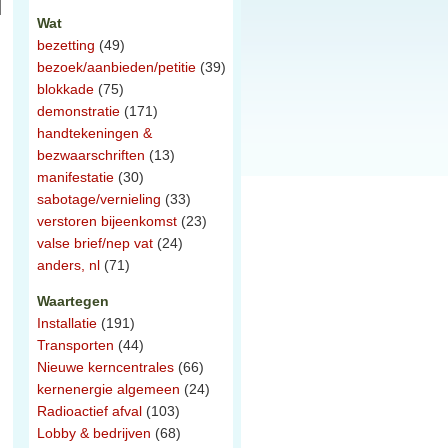
Wat
bezetting
(49)
bezoek/aanbieden/petitie
(39)
blokkade
(75)
demonstratie
(171)
handtekeningen &
bezwaarschriften
(13)
manifestatie
(30)
sabotage/vernieling
(33)
verstoren bijeenkomst
(23)
valse brief/nep vat
(24)
anders, nl
(71)
Waartegen
Installatie
(191)
Transporten
(44)
Nieuwe kerncentrales
(66)
kernenergie algemeen
(24)
Radioactief afval
(103)
Lobby & bedrijven
(68)