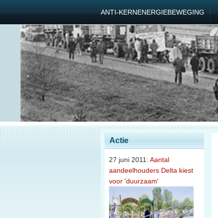
ANTI-KERNENERGIEBEWEGING
Actie
27 juni 2011:
Aantal
aandeelhouders Delta kiest
voor 'duurzaam'