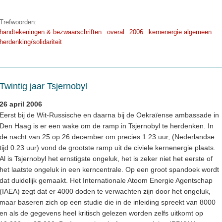
Trefwoorden:
handtekeningen & bezwaarschriften
overal
2006
kernenergie algemeen
herdenking/solidariteit
Twintig jaar Tsjernobyl
26 april 2006
Eerst bij de Wit-Russische en daarna bij de Oekraïense ambassade in
Den Haag is er een wake om de ramp in Tsjernobyl te herdenken. In
de nacht van 25 op 26 december om precies 1.23 uur, (Nederlandse
tijd 0.23 uur) vond de grootste ramp uit de civiele kernenergie plaats.
Al is Tsjernobyl het ernstigste ongeluk, het is zeker niet het eerste of
het laatste ongeluk in een kerncentrale. Op een groot spandoek wordt
dat duidelijk gemaakt. Het Internationale Atoom Energie Agentschap
(IAEA) zegt dat er 4000 doden te verwachten zijn door het ongeluk,
maar baseren zich op een studie die in de inleiding spreekt van 8000
en als de gegevens heel kritisch gelezen worden zelfs uitkomt op