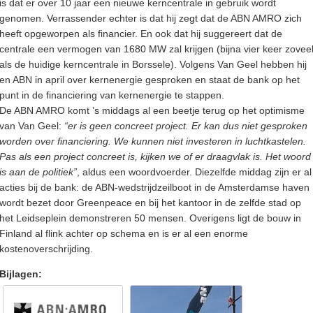
is dat er over 10 jaar een nieuwe kerncentrale in gebruik wordt
genomen. Verrassender echter is dat hij zegt dat de ABN AMRO zich
heeft opgeworpen als financier. En ook dat hij suggereert dat de
centrale een vermogen van 1680 MW zal krijgen (bijna vier keer zovee
als de huidige kerncentrale in Borssele). Volgens Van Geel hebben hij
en ABN in april over kernenergie gesproken en staat de bank op het
punt in de financiering van kernenergie te stappen.
De ABN AMRO komt ’s middags al een beetje terug op het optimisme
van Van Geel:
“er is geen concreet project. Er kan dus niet gesproken
worden over financiering. We kunnen niet investeren in luchtkastelen.
Pas als een project concreet is, kijken we of er draagvlak is. Het woord
is aan de politiek”
, aldus een woordvoerder. Diezelfde middag zijn er al
acties bij de bank: de ABN-wedstrijdzeilboot in de Amsterdamse haven
wordt bezet door Greenpeace en bij het kantoor in de zelfde stad op
het Leidseplein demonstreren 50 mensen. Overigens ligt de bouw in
Finland al flink achter op schema en is er al een enorme
kostenoverschrijding.
Bijlagen: