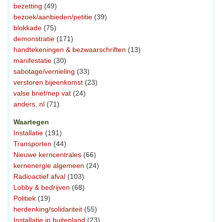
bezetting
(49)
bezoek/aanbieden/petitie
(39)
blokkade
(75)
demonstratie
(171)
handtekeningen & bezwaarschriften
(13)
manifestatie
(30)
sabotage/vernieling
(33)
verstoren bijeenkomst
(23)
valse brief/nep vat
(24)
anders, nl
(71)
Waartegen
Installatie
(191)
Transporten
(44)
Nieuwe kerncentrales
(66)
kernenergie algemeen
(24)
Radioactief afval
(103)
Lobby & bedrijven
(68)
Politiek
(19)
herdenking/solidariteit
(55)
Installatie in buitenland
(23)