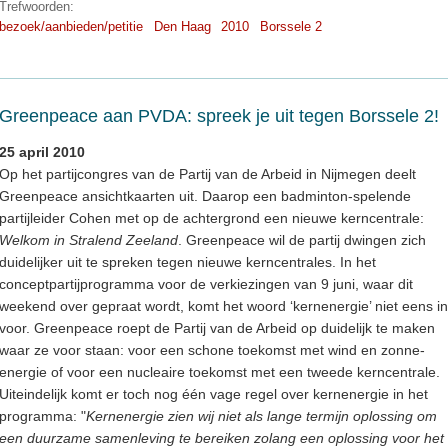
Trefwoorden:
bezoek/aanbieden/petitie
Den Haag
2010
Borssele 2
Greenpeace aan PVDA: spreek je uit tegen Borssele 2!
25 april 2010
Op het partijcongres van de Partij van de Arbeid in Nijmegen deelt
Greenpeace ansichtkaarten uit. Daarop een badminton-spelende
partijleider Cohen met op de achtergrond een nieuwe kerncentrale:
Welkom in Stralend Zeeland
. Greenpeace wil de partij dwingen zich
duidelijker uit te spreken tegen nieuwe kerncentrales. In het
conceptpartijprogramma voor de verkiezingen van 9 juni, waar dit
weekend over gepraat wordt, komt het woord ‘kernenergie’ niet eens in
voor. Greenpeace roept de Partij van de Arbeid op duidelijk te maken
waar ze voor staan: voor een schone toekomst met wind en zonne-
energie of voor een nucleaire toekomst met een tweede kerncentrale.
Uiteindelijk komt er toch nog één vage regel over kernenergie in het
programma: "
Kernenergie zien wij niet als lange termijn oplossing om
een duurzame samenleving te bereiken zolang een oplossing voor het