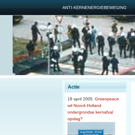
ANTI-KERNENERGIEBEWEGING
Actie
18 april 2005:
Greenpeace:
wil Noord-Holland
ondergrondse kernafval
opslag?