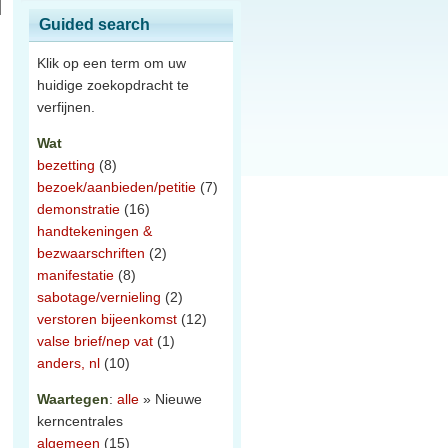
Guided search
Klik op een term om uw
huidige zoekopdracht te
verfijnen.
Wat
bezetting
(8)
bezoek/aanbieden/petitie
(7)
demonstratie
(16)
handtekeningen &
bezwaarschriften
(2)
manifestatie
(8)
sabotage/vernieling
(2)
verstoren bijeenkomst
(12)
valse brief/nep vat
(1)
anders, nl
(10)
Waartegen
:
alle
» Nieuwe
kerncentrales
algemeen
(15)