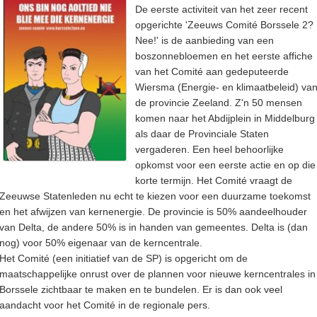
De eerste activiteit van het zeer recent
opgerichte 'Zeeuws Comité Borssele 2?
Nee!' is de aanbieding van een
boszonnebloemen en het eerste affiche
van het Comité aan gedeputeerde
Wiersma (Energie- en klimaatbeleid) va
de provincie Zeeland. Z'n 50 mensen
komen naar het Abdijplein in Middelburg
als daar de Provinciale Staten
vergaderen. Een heel behoorlijke
opkomst voor een eerste actie en op die
korte termijn. Het Comité vraagt de
Zeeuwse Statenleden nu echt te kiezen voor een duurzame toekomst
en het afwijzen van kernenergie. De provincie is 50% aandeelhouder
van Delta, de andere 50% is in handen van gemeentes. Delta is (dan
nog) voor 50% eigenaar van de kerncentrale.
Het Comité (een initiatief van de SP) is opgericht om de
maatschappelijke onrust over de plannen voor nieuwe kerncentrales in
Borssele zichtbaar te maken en te bundelen. Er is dan ook veel
aandacht voor het Comité in de regionale pers.