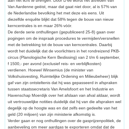
aan het licht te brengen. Door D'66 wordt het aftreden van
Van Aardenne geëist, maar dat gaat niet door, al is 57% van
de Nederlandse bevolking het met deze eis eens. Uit
diezelfde enquête blijkt dat 58% tegen de bouw van nieuw
kerncentrales is en maar 26% vóór.
De derde serie onthullingen (gepubliceerd 25-8) gaan over
pogingen om de inspraak procedures te vermijden/versnellen
met de betrekking tot de bouw van kerncentrales. Daarbij
wordt het duidelijk dat de voorlichters in het rondreizend PKB-
circus (Planologische Kern Beslissing) van 2 t/m 6 september,
f 1500,- per avond (exclusief reis- en verblijfkosten)
verdienen. Hoewel Winsemius (de minister van
Volkshuisvesting, Ruimtelijke Ordening en Milieubeheer) blijk
gaf van zijn ontsteltenis dat hij was gepasseerd in afspraken
tussen staatssecretaris Van Amelsfoort en het Industrie en
Havenschap Moerdijk over het afslaan van afval aldaar, wordt
uit vertrouwelijke notities duidelijk dat hij van die afspraken wel
degelijk op de hoogte was en dat zelfs een gedeelte van het
geld (20 miljoen) van zijn ministerie afkomstig is.
Verder gaan er nog onthullingen over de gasprijzenpolitiek, de
aanbeveling om meer aardgas te exporteren omdat dat de