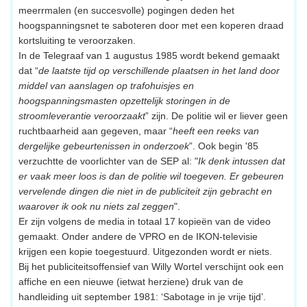
meerrmalen (en succesvolle) pogingen deden het
hoogspanningsnet te saboteren door met een koperen draad
kortsluiting te veroorzaken.
In de Telegraaf van 1 augustus 1985 wordt bekend gemaakt
dat “
de laatste tijd op verschillende plaatsen in het land door
middel van aanslagen op trafohuisjes en
hoogspanningsmasten opzettelijk storingen in de
stroomleverantie veroorzaakt
” zijn. De politie wil er liever geen
ruchtbaarheid aan gegeven, maar “
heeft een reeks van
dergelijke gebeurtenissen in onderzoek
”. Ook begin '85
verzuchtte de voorlichter van de SEP al: "
Ik denk intussen dat
er vaak meer loos is dan de politie wil toegeven. Er gebeuren
vervelende dingen die niet in de publiciteit zijn gebracht en
waarover ik ook nu niets zal zeggen
".
Er zijn volgens de media in totaal 17 kopieën van de video
gemaakt. Onder andere de VPRO en de IKON-televisie
krijgen een kopie toegestuurd. Uitgezonden wordt er niets.
Bij het publiciteitsoffensief van Willy Wortel verschijnt ook een
affiche en een nieuwe (ietwat herziene) druk van de
handleiding uit september 1981: ‘Sabotage in je vrije tijd’.