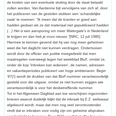
de kosten van een eventuele sluiting door de staat betaald
zullen worden. Van Aardenne bijt vervolgens van zich af, door
het publiceren van de gestolen stukken een 'schandelijke
zaak' te noemen:
"Ik meen dat de kranten er goed aan
hadden gedaan als ze dat materiaal niet gepubliceerd hadden
(...) Het is een aansporing om meer Watergate's in Nederland
te krijgen en dan heb je mooi nieuws."
[NRC, 12 juli 1985]
Hiermee te kennen gevend dat hij van nog meer geheimen
weet die het daglicht niet kunnen verdragen. Ondertussen
wordt door de officier van justitie meegedeeld dat men
maatregelen overweegt tegen het weekblad Bluf!, omdat ze,
onder de kop 'Inbreken kan iedereen', de namen, adressen
en vakantieperiodes publiceert van hoge ambtenaren. Begin
'87(!) wordt de drukker van dat Bluf!-nummer verantwoordelijk
gesteld voor die uitgave, omdat ze niet kunnen zeggen wie
verantwoordelijk is voor het desbetreffende nummer.
Tot in het Algemeen Dagblad aan toe verschijnen ingezonden
brieven waaruit duidelijk blijkt dat de inbraak bij E.Z. weliswaar
afgekeurd wordt, maar dat men nog veel verontrustender
vindt dat er inbraken voor nodig zijn om geheime afspraken