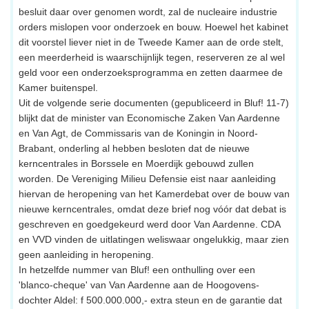
besluit daar over genomen wordt, zal de nucleaire industrie
orders mislopen voor onderzoek en bouw. Hoewel het kabinet
dit voorstel liever niet in de Tweede Kamer aan de orde stelt,
een meerderheid is waarschijnlijk tegen, reserveren ze al wel
geld voor een onderzoeksprogramma en zetten daarmee de
Kamer buitenspel.
Uit de volgende serie documenten (gepubliceerd in Bluf! 11-7)
blijkt dat de minister van Economische Zaken Van Aardenne
en Van Agt, de Commissaris van de Koningin in Noord-
Brabant, onderling al hebben besloten dat de nieuwe
kerncentrales in Borssele en Moerdijk gebouwd zullen
worden. De Vereniging Milieu Defensie eist naar aanleiding
hiervan de heropening van het Kamerdebat over de bouw van
nieuwe kerncentrales, omdat deze brief nog vóór dat debat is
geschreven en goedgekeurd werd door Van Aardenne. CDA
en VVD vinden de uitlatingen weliswaar ongelukkig, maar zien
geen aanleiding in heropening.
In hetzelfde nummer van Bluf! een onthulling over een
'blanco-cheque' van Van Aardenne aan de Hoogovens-
dochter Aldel: f 500.000.000,- extra steun en de garantie dat