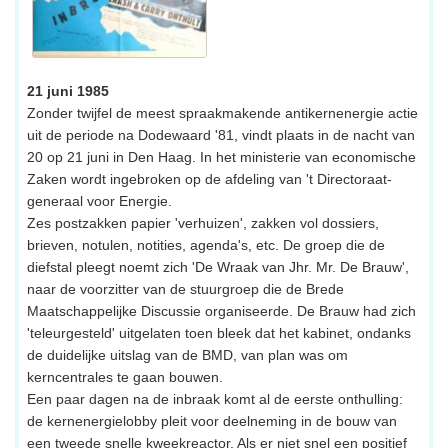
21 juni 1985
Zonder twijfel de meest spraakmakende antikernenergie actie
uit de periode na Dodewaard '81, vindt plaats in de nacht van
20 op 21 juni in Den Haag. In het ministerie van economische
Zaken wordt ingebroken op de afdeling van 't Directoraat-
generaal voor Energie.
Zes postzakken papier 'verhuizen', zakken vol dossiers,
brieven, notulen, notities, agenda's, etc. De groep die de
diefstal pleegt noemt zich 'De Wraak van Jhr. Mr. De Brauw',
naar de voorzitter van de stuurgroep die de Brede
Maatschappelijke Discussie organiseerde. De Brauw had zich
'teleurgesteld' uitgelaten toen bleek dat het kabinet, ondanks
de duidelijke uitslag van de BMD, van plan was om
kerncentrales te gaan bouwen.
Een paar dagen na de inbraak komt al de eerste onthulling:
de kernenergielobby pleit voor deelneming in de bouw van
een tweede snelle kweekreactor. Als er niet snel een positief