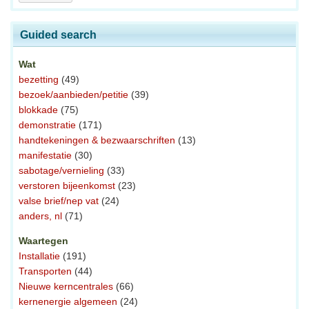
Guided search
Wat
bezetting
(49)
bezoek/aanbieden/petitie
(39)
blokkade
(75)
demonstratie
(171)
handtekeningen & bezwaarschriften
(13)
manifestatie
(30)
sabotage/vernieling
(33)
verstoren bijeenkomst
(23)
valse brief/nep vat
(24)
anders, nl
(71)
Waartegen
Installatie
(191)
Transporten
(44)
Nieuwe kerncentrales
(66)
kernenergie algemeen
(24)