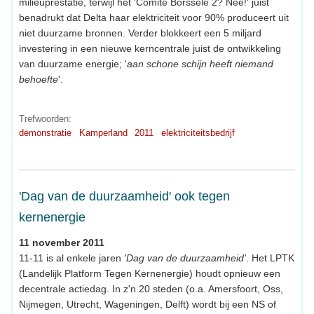
milieuprestatie, terwijl het 'Comité Borssele 2? Nee!' juist
benadrukt dat Delta haar elektriciteit voor 90% produceert uit
niet duurzame bronnen. Verder blokkeert een 5 miljard
investering in een nieuwe kerncentrale juist de ontwikkeling
van duurzame energie; '
aan schone schijn heeft niemand
behoefte
'.
Trefwoorden:
demonstratie
Kamperland
2011
elektriciteitsbedrijf
'Dag van de duurzaamheid' ook tegen
kernenergie
11 november 2011
11-11 is al enkele jaren
'Dag van de duurzaamheid'
. Het LPTK
(Landelijk Platform Tegen Kernenergie) houdt opnieuw een
decentrale actiedag. In z'n 20 steden (o.a. Amersfoort, Oss,
Nijmegen, Utrecht, Wageningen, Delft) wordt bij een NS of