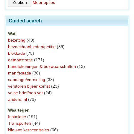
Meer opties
Guided search
Wat
bezetting
(49)
bezoek/aanbieden/petitie
(39)
blokkade
(75)
demonstratie
(171)
handtekeningen & bezwaarschriften
(13)
manifestatie
(30)
sabotage/vernieling
(33)
verstoren bijeenkomst
(23)
valse brief/nep vat
(24)
anders, nl
(71)
Waartegen
Installatie
(191)
Transporten
(44)
Nieuwe kerncentrales
(66)