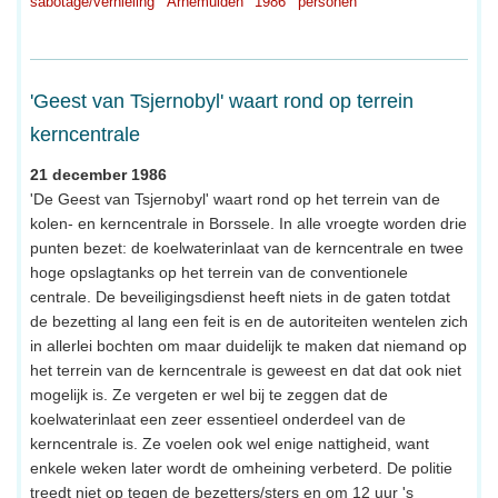
sabotage/vernieling
Arnemuiden
1986
personen
'Geest van Tsjernobyl' waart rond op terrein
kerncentrale
21 december 1986
'De Geest van Tsjernobyl' waart rond op het terrein van de
kolen- en kerncentrale in Borssele. In alle vroegte worden drie
punten bezet: de koelwaterinlaat van de kerncentrale en twee
hoge opslagtanks op het terrein van de conventionele
centrale. De beveiligingsdienst heeft niets in de gaten totdat
de bezetting al lang een feit is en de autoriteiten wentelen zich
in allerlei bochten om maar duidelijk te maken dat niemand op
het terrein van de kerncentrale is geweest en dat dat ook niet
mogelijk is. Ze vergeten er wel bij te zeggen dat de
koelwaterinlaat een zeer essentieel onderdeel van de
kerncentrale is. Ze voelen ook wel enige nattigheid, want
enkele weken later wordt de omheining verbeterd. De politie
treedt niet op tegen de bezetters/sters en om 12 uur 's