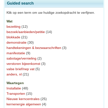
Guided search
Klik op een term om uw huidige zoekopdracht te verfijnen.
Wat
bezetting
(12)
bezoek/aanbieden/petitie
(14)
blokkade
(21)
demonstratie
(30)
handtekeningen & bezwaarschriften
(3)
manifestatie
(9)
sabotage/vernieling
(2)
verstoren bijeenkomst
(3)
valse brief/nep vat
(5)
anders, nl
(21)
Waartegen
Installatie
(48)
Transporten
(15)
Nieuwe kerncentrales
(25)
kernenergie algemeen
(4)