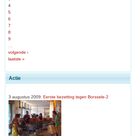
4
5
6
7
8
9
…
volgende ›
laatste »
Actie
3 augustus 2009:
Eerste bezetting tegen Borssele-2