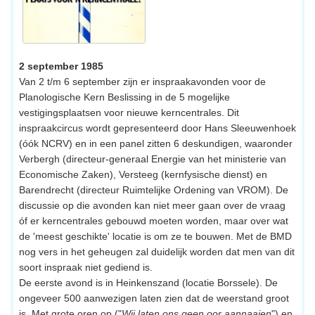
2 september 1985
Van 2 t/m 6 september zijn er inspraakavonden voor de
Planologische Kern Beslissing in de 5 mogelijke
vestigingsplaatsen voor nieuwe kerncentrales. Dit
inspraakcircus wordt gepresenteerd door Hans Sleeuwenhoek
(óók NCRV) en in een panel zitten 6 deskundigen, waaronder
Verbergh (directeur-generaal Energie van het ministerie van
Economische Zaken), Versteeg (kernfysische dienst) en
Barendrecht (directeur Ruimtelijke Ordening van VROM). De
discussie op die avonden kan niet meer gaan over de vraag
óf er kerncentrales gebouwd moeten worden, maar over wat
de 'meest geschikte' locatie is om ze te bouwen. Met de BMD
nog vers in het geheugen zal duidelijk worden dat men van dit
soort inspraak niet gediend is.
De eerste avond is in Heinkenszand (locatie Borssele). De
ongeveer 500 aanwezigen laten zien dat de weerstand groot
is. Met grote oren op ("
Wij laten ons geen oor aannaaien
") en