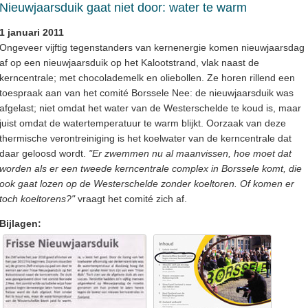
Nieuwjaarsduik gaat niet door: water te warm
1 januari 2011
Ongeveer vijftig tegenstanders van kernenergie komen nieuwjaarsdag
af op een nieuwjaarsduik op het Kalootstrand, vlak naast de
kerncentrale; met chocolademelk en oliebollen. Ze horen rillend een
toespraak aan van het comité Borssele Nee: de nieuwjaarsduik was
afgelast; niet omdat het water van de Westerschelde te koud is, maar
juist omdat de watertemperatuur te warm blijkt. Oorzaak van deze
thermische verontreiniging is het koelwater van de kerncentrale dat
daar geloosd wordt.
"Er zwemmen nu al maanvissen, hoe moet dat
worden als er een tweede kerncentrale complex in Borssele komt, die
ook gaat lozen op de Westerschelde zonder koeltoren. Of komen er
toch koeltorens?"
vraagt het comité zich af.
Bijlagen: