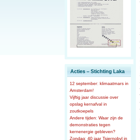
Acties – Stichting Laka
12 september: klimaatmars in
Amsterdam!
Vijftig jaar discussie over
opslag kernafval in
zoutkoepels
Andere tijden: Waar zijn de
demonstraties tegen
kernenergie gebleven?
Zondag: 40 jaar Tsjernobyl in