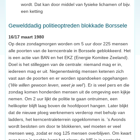
wordt. Dat kan door middel van fysieke lichamen of bijv.
een ketting
Gewelddadig politieoptreden blokkade Borssele
16/17 maart 1980
Op deze zondagmorgen worden om 5 uur door 225 mensen
alle poorten van de kerncentrale in Borssele geblokkeerd. Het
is een actie van BAN en het EKZ (Energie Komitee Zeeland).
Doel is het stilleggen van de centrale: niemand mag er in,
iedereen mag er uit. Negenentwintig mensen ketenen zich
vast aan de poorten en er worden spandoeken opgehangen
(
'We willen gewoon leven, weet je wel'
). Er is veel pers en die
zondag komen honderden mensen uit de omgeving een kijkje
nemen. Om 2 uur lijkt de politie te gaan ontruimen, een
helikopter blijft laag boven de hoofdpoort hangen. Later blijkt
dat de nieuwe ploeg werknemers verderop met behulp van
ladders, het kerncentraleterrein opgeklommen is. 's Avonds
wordt besloten om door te blokkeren, wel moeten er veel
mensen weg, zodat er nog 125 mensen overblijven. Om kwart
over twee 's nachts komt het alarm: de ME is in aantocht.