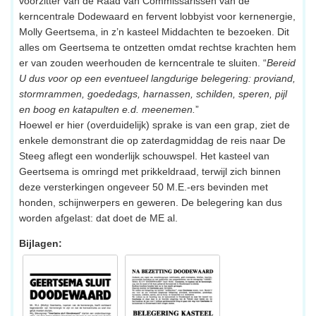
voorzitter van de Raad van Commissarissen van de
kerncentrale Dodewaard en fervent lobbyist voor kernenergie,
Molly Geertsema, in z’n kasteel Middachten te bezoeken. Dit
alles om Geertsema te ontzetten omdat rechtse krachten hem
er van zouden weerhouden de kerncentrale te sluiten. “
Bereid
U dus voor op een eventueel langdurige belegering: proviand,
stormrammen, goededags, harnassen, schilden, speren, pijl
en boog en katapulten e.d. meenemen.
”
Hoewel er hier (overduidelijk) sprake is van een grap, ziet de
enkele demonstrant die op zaterdagmiddag de reis naar De
Steeg aflegt een wonderlijk schouwspel. Het kasteel van
Geertsema is omringd met prikkeldraad, terwijl zich binnen
deze versterkingen ongeveer 50 M.E.-ers bevinden met
honden, schijnwerpers en geweren. De belegering kan dus
worden afgelast: dat doet de ME al.
Bijlagen: