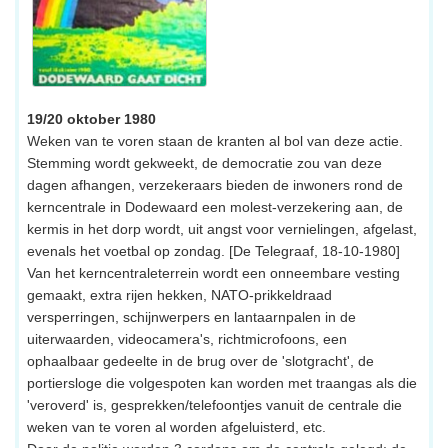
19/20 oktober 1980
Weken van te voren staan de kranten al bol van deze actie.
Stemming wordt gekweekt, de democratie zou van deze
dagen afhangen, verzekeraars bieden de inwoners rond de
kerncentrale in Dodewaard een molest-verzekering aan, de
kermis in het dorp wordt, uit angst voor vernielingen, afgelast,
evenals het voetbal op zondag. [De Telegraaf, 18-10-1980]
Van het kerncentraleterrein wordt een onneembare vesting
gemaakt, extra rijen hekken, NATO-prikkeldraad
versperringen, schijnwerpers en lantaarnpalen in de
uiterwaarden, videocamera's, richtmicrofoons, een
ophaalbaar gedeelte in de brug over de 'slotgracht', de
portiersloge die volgespoten kan worden met traangas als die
'veroverd' is, gesprekken/telefoontjes vanuit de centrale die
weken van te voren al worden afgeluisterd, etc.