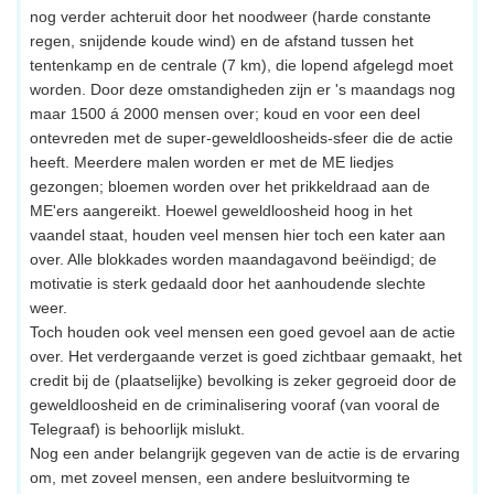
nog verder achteruit door het noodweer (harde constante
regen, snijdende koude wind) en de afstand tussen het
tentenkamp en de centrale (7 km), die lopend afgelegd moet
worden. Door deze omstandigheden zijn er 's maandags nog
maar 1500 á 2000 mensen over; koud en voor een deel
ontevreden met de super-geweldloosheids-sfeer die de actie
heeft. Meerdere malen worden er met de ME liedjes
gezongen; bloemen worden over het prikkeldraad aan de
ME'ers aangereikt. Hoewel geweldloosheid hoog in het
vaandel staat, houden veel mensen hier toch een kater aan
over. Alle blokkades worden maandagavond beëindigd; de
motivatie is sterk gedaald door het aanhoudende slechte
weer.
Toch houden ook veel mensen een goed gevoel aan de actie
over. Het verdergaande verzet is goed zichtbaar gemaakt, het
credit bij de (plaatselijke) bevolking is zeker gegroeid door de
geweldloosheid en de criminalisering vooraf (van vooral de
Telegraaf) is behoorlijk mislukt.
Nog een ander belangrijk gegeven van de actie is de ervaring
om, met zoveel mensen, een andere besluitvorming te