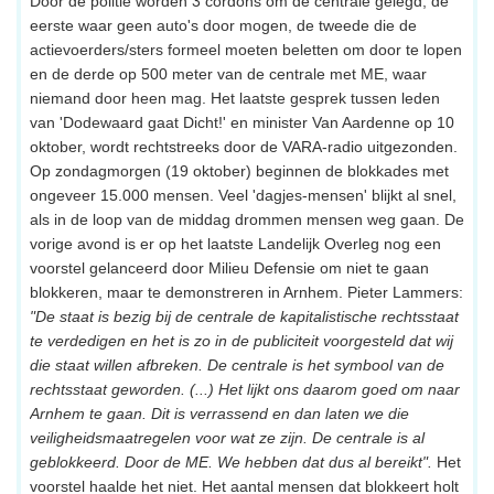
Door de politie worden 3 cordons om de centrale gelegd; de
eerste waar geen auto's door mogen, de tweede die de
actievoerders/sters formeel moeten beletten om door te lopen
en de derde op 500 meter van de centrale met ME, waar
niemand door heen mag. Het laatste gesprek tussen leden
van 'Dodewaard gaat Dicht!' en minister Van Aardenne op 10
oktober, wordt rechtstreeks door de VARA-radio uitgezonden.
Op zondagmorgen (19 oktober) beginnen de blokkades met
ongeveer 15.000 mensen. Veel 'dagjes-mensen' blijkt al snel,
als in de loop van de middag drommen mensen weg gaan. De
vorige avond is er op het laatste Landelijk Overleg nog een
voorstel gelanceerd door Milieu Defensie om niet te gaan
blokkeren, maar te demonstreren in Arnhem. Pieter Lammers:
"De staat is bezig bij de centrale de kapitalistische rechtsstaat
te verdedigen en het is zo in de publiciteit voorgesteld dat wij
die staat willen afbreken. De centrale is het symbool van de
rechtsstaat geworden. (...) Het lijkt ons daarom goed om naar
Arnhem te gaan. Dit is verrassend en dan laten we die
veiligheidsmaatregelen voor wat ze zijn. De centrale is al
geblokkeerd. Door de ME. We hebben dat dus al bereikt".
Het
voorstel haalde het niet. Het aantal mensen dat blokkeert holt