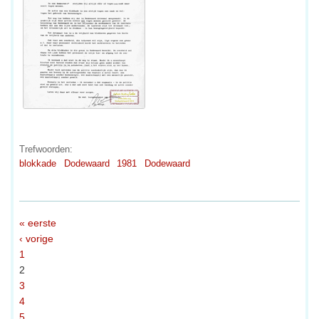
Trefwoorden:
blokkade
Dodewaard
1981
Dodewaard
« eerste
‹ vorige
1
2
3
4
5