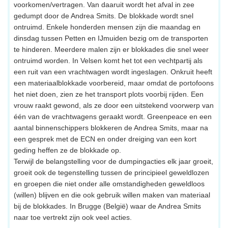
voorkomen/vertragen. Van daaruit wordt het afval in zee
gedumpt door de Andrea Smits. De blokkade wordt snel
ontruimd. Enkele honderden mensen zijn die maandag en
dinsdag tussen Petten en IJmuiden bezig om de transporten
te hinderen. Meerdere malen zijn er blokkades die snel weer
ontruimd worden. In Velsen komt het tot een vechtpartij als
een ruit van een vrachtwagen wordt ingeslagen. Onkruit heeft
een materiaalblokkade voorbereid, maar omdat de portofoons
het niet doen, zien ze het transport plots voorbij rijden. Een
vrouw raakt gewond, als ze door een uitstekend voorwerp van
één van de vrachtwagens geraakt wordt. Greenpeace en een
aantal binnenschippers blokkeren de Andrea Smits, maar na
een gesprek met de ECN en onder dreiging van een kort
geding heffen ze de blokkade op.
Terwijl de belangstelling voor de dumpingacties elk jaar groeit,
groeit ook de tegenstelling tussen de principieel geweldlozen
en groepen die niet onder alle omstandigheden geweldloos
(willen) blijven en die ook gebruik willen maken van materiaal
bij de blokkades. In Brugge (België) waar de Andrea Smits
naar toe vertrekt zijn ook veel acties.