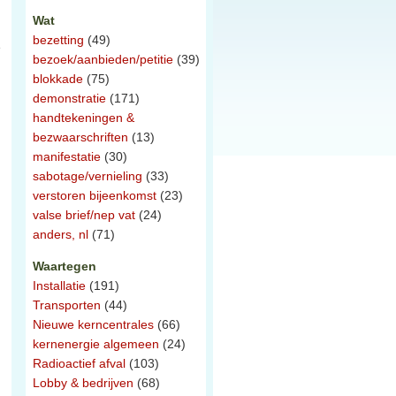
Wat
bezetting
(49)
e
bezoek/aanbieden/petitie
(39)
blokkade
(75)
demonstratie
(171)
handtekeningen &
bezwaarschriften
(13)
manifestatie
(30)
sabotage/vernieling
(33)
verstoren bijeenkomst
(23)
valse brief/nep vat
(24)
anders, nl
(71)
Waartegen
Installatie
(191)
Transporten
(44)
Nieuwe kerncentrales
(66)
kernenergie algemeen
(24)
Radioactief afval
(103)
Lobby & bedrijven
(68)