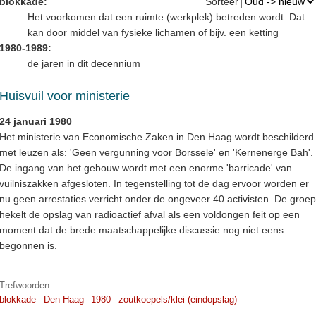
blokkade:
Sorteer
Het voorkomen dat een ruimte (werkplek) betreden wordt. Dat
kan door middel van fysieke lichamen of bijv. een ketting
1980-1989:
de jaren in dit decennium
Huisvuil voor ministerie
24 januari 1980
Het ministerie van Economische Zaken in Den Haag wordt beschilderd
met leuzen als: 'Geen vergunning voor Borssele' en 'Kernenerge Bah'.
De ingang van het gebouw wordt met een enorme 'barricade' van
vuilniszakken afgesloten. In tegenstelling tot de dag ervoor worden er
nu geen arrestaties verricht onder de ongeveer 40 activisten. De groep
hekelt de opslag van radioactief afval als een voldongen feit op een
moment dat de brede maatschappelijke discussie nog niet eens
begonnen is.
Trefwoorden:
blokkade
Den Haag
1980
zoutkoepels/klei (eindopslag)