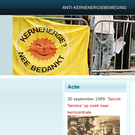
ANTI-KERNENERGIEBEWEGING
Actie
30 september 1989:
'Secret
Service' op zoek naar
kerncentrale