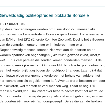
Gewelddadig politieoptreden blokkade Borssele
16/17 maart 1980
Op deze zondagmorgen worden om 5 uur door 225 mensen alle
poorten van de kerncentrale in Borssele geblokkeerd. Het is een actie
van BAN en het EKZ (Energie Komitee Zeeland). Doel is het stilleggen
van de centrale: niemand mag er in, iedereen mag er uit.
Negenentwintig mensen ketenen zich vast aan de poorten en er
worden spandoeken opgehangen (
'We willen gewoon leven, weet je
wel'
). Er is veel pers en die zondag komen honderden mensen uit de
omgeving een kijkje nemen. Om 2 uur lijkt de politie te gaan ontruimen
een helikopter blijft laag boven de hoofdpoort hangen. Later blijkt dat
de nieuwe ploeg werknemers verderop met behulp van ladders, het
kerncentraleterrein opgeklommen is. 's Avonds wordt besloten om doo
te blokkeren, wel moeten er veel mensen weg, zodat er nog 125
mensen overblijven. Om kwart over twee 's nachts komt het alarm: de
ME is in aantocht. Terwijl de pers op afstand wordt gehouden, worden
de poorten één voor één 'schoongeveegd'. De 29 die aan de hekken