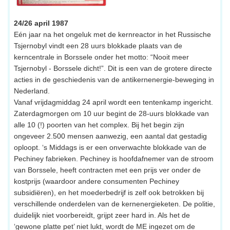
24/26 april 1987
Eén jaar na het ongeluk met de kernreactor in het Russische
Tsjernobyl vindt een 28 uurs blokkade plaats van de
kerncentrale in Borssele onder het motto: “Nooit meer
Tsjernobyl - Borssele dicht!”. Dit is een van de grotere directe
acties in de geschiedenis van de antikernenergie-beweging in
Nederland.
Vanaf vrijdagmiddag 24 april wordt een tentenkamp ingericht.
Zaterdagmorgen om 10 uur begint de 28-uurs blokkade van
alle 10 (!) poorten van het complex. Bij het begin zijn
ongeveer 2.500 mensen aanwezig, een aantal dat gestadig
oploopt. ‘s Middags is er een onverwachte blokkade van de
Pechiney fabrieken. Pechiney is hoofdafnemer van de stroom
van Borssele, heeft contracten met een prijs ver onder de
kostprijs (waardoor andere consumenten Pechiney
subsidiëren), en het moederbedrijf is zelf ook betrokken bij
verschillende onderdelen van de kernenergieketen. De politie,
duidelijk niet voorbereidt, grijpt zeer hard in. Als het de
‘gewone platte pet’ niet lukt, wordt de ME ingezet om de