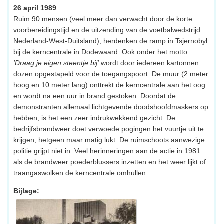
26 april 1989
Ruim 90 mensen (veel meer dan verwacht door de korte
voorbereidingstijd en de uitzending van de voetbalwedstrijd
Nederland-West-Duitsland), herdenken de ramp in Tsjernobyl
bij de kerncentrale in Dodewaard. Ook onder het motto:
'Draag je eigen steentje bij'
wordt door iedereen kartonnen
dozen opgestapeld voor de toegangspoort. De muur (2 meter
hoog en 10 meter lang) onttrekt de kerncentrale aan het oog
en wordt na een uur in brand gestoken. Doordat de
demonstranten allemaal lichtgevende doodshoofdmaskers op
hebben, is het een zeer indrukwekkend gezicht. De
bedrijfsbrandweer doet verwoede pogingen het vuurtje uit te
krijgen, hetgeen maar matig lukt. De ruimschoots aanwezige
politie grijpt niet in. Veel herinneringen aan de actie in 1981
als de brandweer poederblussers inzetten en het weer lijkt of
traangaswolken de kerncentrale omhullen
Bijlage: