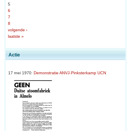
5
6
7
8
volgende ›
laatste »
Actie
17 mei 1970:
Demonstratie ANVJ-Pinksterkamp UCN