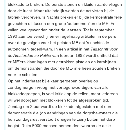
blokkade te breken. De eerste stenen en kluiten aarde vliegen
door de lucht. Maar uiteindelijk worden de activisten bij de
fabriek verdreven. ‘s Nachts breken er bij de kerncentrale felle
gevechten uit tussen een groep ‘autonomen’ en de ME. Er
vallen veel gewonden onder de laatsten. Tot in september
1990 aan toe verschijnen er regelmatig artikelen in de pers
over de gevolgen voor het peloton ME dat 's nachts 'de
autonomen' tegenkwam. In een artikel in het
Tijdschrift voor
de Amsterdamse Politie
van februari 1992 wordt onthuld dat
er ME’ers klaar lagen met getrokken pistolen en karabijnen
om demonstranten die door de ME-linie heen zouden breken
neer te schieten.
Op het inderhaast bij elkaar geroepen overleg op
zondagmorgen vroeg met vertegenwoordigers van alle
blokkadegroepen, is veel kritiek op de rellen, maar iedereen
wil wel doorgaan met blokkeren tot de afgesproken tijd.
Zondag om 2 uur wordt de blokkade afgesloten met een
demonstratie die (op aandringen van de dorpsbewoners die
hun zondagsrust verstoort dreigen te zien) buiten het dorp
begint. Ruim 5000 mensen nemen deel waarna de actie