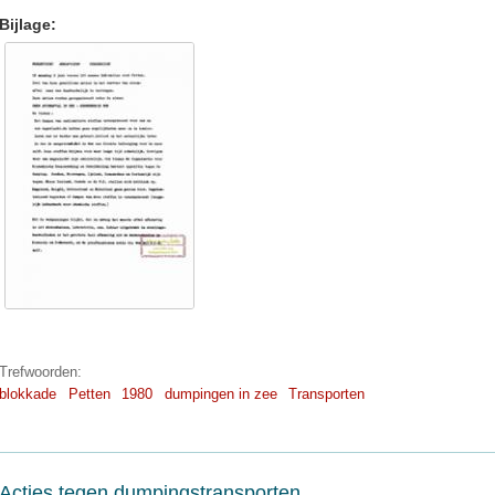
Bijlage:
Trefwoorden:
blokkade
Petten
1980
dumpingen in zee
Transporten
Acties tegen dumpingstransporten