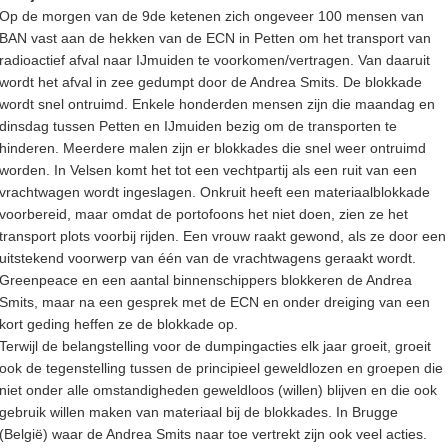
Op de morgen van de 9de ketenen zich ongeveer 100 mensen van
BAN vast aan de hekken van de ECN in Petten om het transport van
radioactief afval naar IJmuiden te voorkomen/vertragen. Van daaruit
wordt het afval in zee gedumpt door de Andrea Smits. De blokkade
wordt snel ontruimd. Enkele honderden mensen zijn die maandag en
dinsdag tussen Petten en IJmuiden bezig om de transporten te
hinderen. Meerdere malen zijn er blokkades die snel weer ontruimd
worden. In Velsen komt het tot een vechtpartij als een ruit van een
vrachtwagen wordt ingeslagen. Onkruit heeft een materiaalblokkade
voorbereid, maar omdat de portofoons het niet doen, zien ze het
transport plots voorbij rijden. Een vrouw raakt gewond, als ze door een
uitstekend voorwerp van één van de vrachtwagens geraakt wordt.
Greenpeace en een aantal binnenschippers blokkeren de Andrea
Smits, maar na een gesprek met de ECN en onder dreiging van een
kort geding heffen ze de blokkade op.
Terwijl de belangstelling voor de dumpingacties elk jaar groeit, groeit
ook de tegenstelling tussen de principieel geweldlozen en groepen die
niet onder alle omstandigheden geweldloos (willen) blijven en die ook
gebruik willen maken van materiaal bij de blokkades. In Brugge
(België) waar de Andrea Smits naar toe vertrekt zijn ook veel acties.