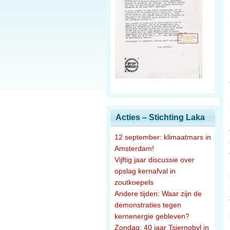
Acties – Stichting Laka
12 september: klimaatmars in
Amsterdam!
Vijftig jaar discussie over
opslag kernafval in
zoutkoepels
Andere tijden: Waar zijn de
demonstraties tegen
kernenergie gebleven?
Zondag: 40 jaar Tsjernobyl in