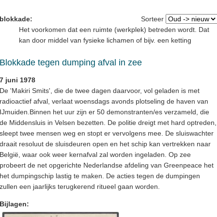
blokkade:
Sorteer
Het voorkomen dat een ruimte (werkplek) betreden wordt. Dat
kan door middel van fysieke lichamen of bijv. een ketting
Blokkade tegen dumping afval in zee
7 juni 1978
De 'Makiri Smits', die de twee dagen daarvoor, vol geladen is met
radioactief afval, verlaat woensdags avonds plotseling de haven van
IJmuiden.Binnen het uur zijn er 50 demonstranten/es verzameld, die
de Middensluis in Velsen bezetten. De politie dreigt met hard optreden,
sleept twee mensen weg en stopt er vervolgens mee. De sluiswachter
draait resoluut de sluisdeuren open en het schip kan vertrekken naar
België, waar ook weer kernafval zal worden ingeladen. Op zee
probeert de net opgerichte Nederlandse afdeling van Greenpeace het
het dumpingschip lastig te maken. De acties tegen de dumpingen
zullen een jaarlijks terugkerend ritueel gaan worden.
Bijlagen: