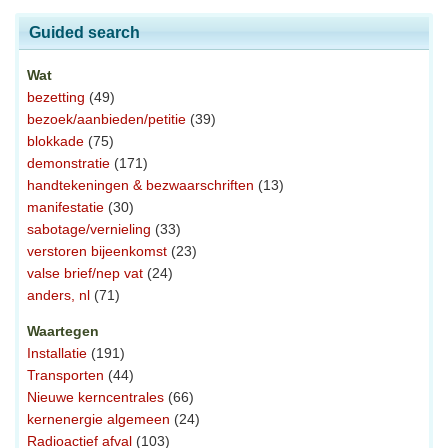
Guided search
Wat
bezetting
(49)
bezoek/aanbieden/petitie
(39)
blokkade
(75)
demonstratie
(171)
handtekeningen & bezwaarschriften
(13)
manifestatie
(30)
sabotage/vernieling
(33)
verstoren bijeenkomst
(23)
valse brief/nep vat
(24)
anders, nl
(71)
Waartegen
Installatie
(191)
Transporten
(44)
Nieuwe kerncentrales
(66)
kernenergie algemeen
(24)
Radioactief afval
(103)