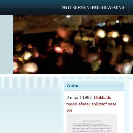
ANTI-KERNENERGIEBEWEGING
Actie
3 maart 1982:
Blokkade
tegen afvoer splijtstof naar
VS