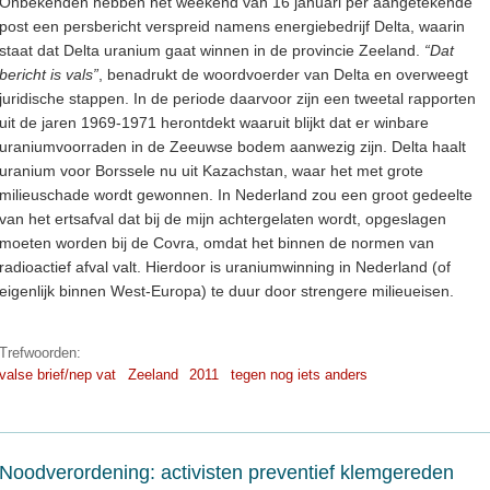
Onbekenden hebben het weekend van 16 januari per aangetekende
post een persbericht verspreid namens energiebedrijf Delta, waarin
staat dat Delta uranium gaat winnen in de provincie Zeeland.
“Dat
bericht is vals”
, benadrukt de woordvoerder van Delta en overweegt
juridische stappen. In de periode daarvoor zijn een tweetal rapporten
uit de jaren 1969-1971 herontdekt waaruit blijkt dat er winbare
uraniumvoorraden in de Zeeuwse bodem aanwezig zijn. Delta haalt
uranium voor Borssele nu uit Kazachstan, waar het met grote
milieuschade wordt gewonnen. In Nederland zou een groot gedeelte
van het ertsafval dat bij de mijn achtergelaten wordt, opgeslagen
moeten worden bij de Covra, omdat het binnen de normen van
radioactief afval valt. Hierdoor is uraniumwinning in Nederland (of
eigenlijk binnen West-Europa) te duur door strengere milieueisen.
Trefwoorden:
valse brief/nep vat
Zeeland
2011
tegen nog iets anders
Noodverordening: activisten preventief klemgereden