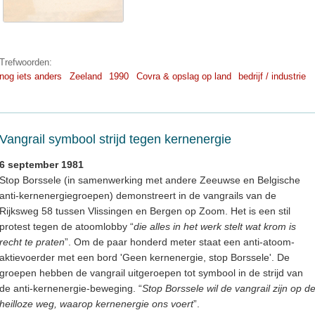
Trefwoorden:
nog iets anders
Zeeland
1990
Covra & opslag op land
bedrijf / industrie
Vangrail symbool strijd tegen kernenergie
6 september 1981
Stop Borssele (in samenwerking met andere Zeeuwse en Belgische
anti-kernenergiegroepen) demonstreert in de vangrails van de
Rijksweg 58 tussen Vlissingen en Bergen op Zoom. Het is een stil
protest tegen de atoomlobby “
die alles in het werk stelt wat krom is
recht te praten
”. Om de paar honderd meter staat een anti-atoom-
aktievoerder met een bord 'Geen kernenergie, stop Borssele'. De
groepen hebben de vangrail uitgeroepen tot symbool in de strijd van
de anti-kernenergie-beweging. “
Stop Borssele wil de vangrail zijn op d
heilloze weg, waarop kernenergie ons voert
”.