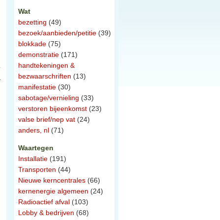
Wat
bezetting
(49)
bezoek/aanbieden/petitie
(39)
blokkade
(75)
demonstratie
(171)
handtekeningen &
bezwaarschriften
(13)
r
manifestatie
(30)
sabotage/vernieling
(33)
verstoren bijeenkomst
(23)
valse brief/nep vat
(24)
anders, nl
(71)
Waartegen
Installatie
(191)
Transporten
(44)
Nieuwe kerncentrales
(66)
kernenergie algemeen
(24)
Radioactief afval
(103)
Lobby & bedrijven
(68)