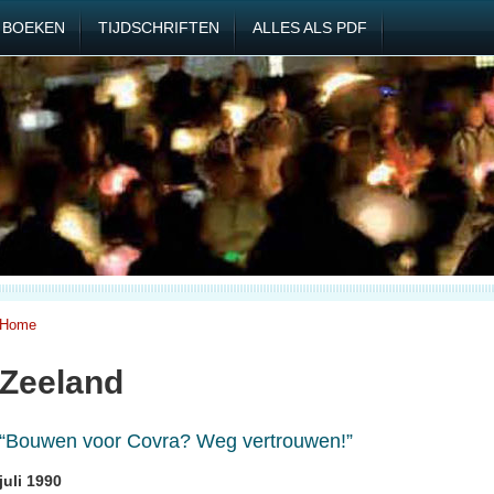
BOEKEN
TIJDSCHRIFTEN
ALLES ALS PDF
Home
Zeeland
“Bouwen voor Covra? Weg vertrouwen!”
juli 1990