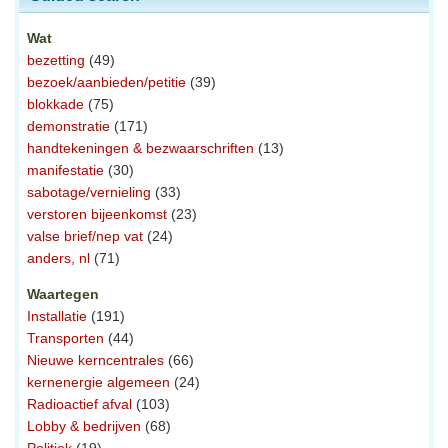
Wat
bezetting
(49)
bezoek/aanbieden/petitie
(39)
blokkade
(75)
demonstratie
(171)
handtekeningen & bezwaarschriften
(13)
manifestatie
(30)
sabotage/vernieling
(33)
verstoren bijeenkomst
(23)
valse brief/nep vat
(24)
anders, nl
(71)
Waartegen
Installatie
(191)
Transporten
(44)
Nieuwe kerncentrales
(66)
kernenergie algemeen
(24)
Radioactief afval
(103)
Lobby & bedrijven
(68)