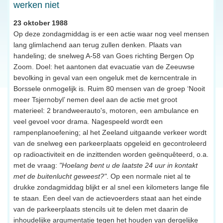
werken niet
23 oktober 1988
Op deze zondagmiddag is er een actie waar nog veel mensen
lang glimlachend aan terug zullen denken. Plaats van
handeling; de snelweg A-58 van Goes richting Bergen Op
Zoom. Doel: het aantonen dat evacuatie van de Zeeuwse
bevolking in geval van een ongeluk met de kerncentrale in
Borssele onmogelijk is. Ruim 80 mensen van de groep ‘Nooit
meer Tsjernobyl’ nemen deel aan de actie met groot
materieel: 2 brandweerauto's, motoren, een ambulance en
veel gevoel voor drama. Nagespeeld wordt een
rampenplanoefening; al het Zeeland uitgaande verkeer wordt
van de snelweg een parkeerplaats opgeleid en gecontroleerd
op radioactiviteit en de inzittenden worden geënquêteerd, o.a.
met de vraag:
"Hoelang bent u de laatste 24 uur in kontakt
met de buitenlucht geweest?"
. Op een normale niet al te
drukke zondagmiddag blijkt er al snel een kilometers lange file
te staan. Een deel van de actievoerders staat aan het einde
van de parkeerplaats stencils uit te delen met daarin de
inhoudelijke argumentatie tegen het houden van dergelijke