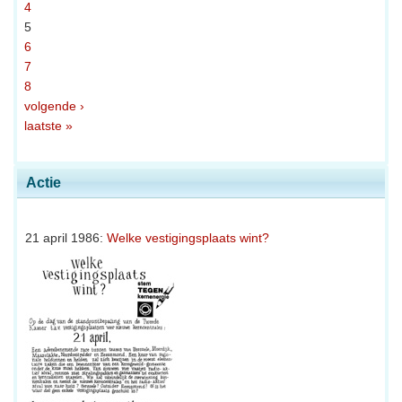
4
5
6
7
8
volgende ›
laatste »
Actie
21 april 1986:
Welke vestigingsplaats wint?