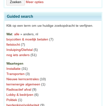
Meer opties
Guided search
Klik op een term om uw huidige zoekopdracht te verfijnen.
Wat
:
alle
» anders, nl
boycotten & moeilijk betalen
(7)
fietstocht
(7)
Insluiping/Diefstal
(5)
nog iets anders
(51)
Waartegen
Installatie
(31)
Transporten
(3)
Nieuwe kerncentrales
(10)
kernenergie algemeen
(1)
Radioactief afval
(9)
Lobby & bedrijven
(6)
Politiek
(1)
herdenking/solidariteit
(9)