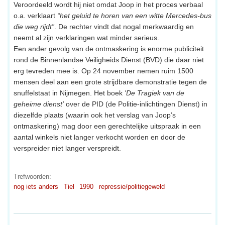
Veroordeeld wordt hij niet omdat Joop in het proces verbaal
o.a. verklaart
“het geluid te horen van een witte Mercedes-bus
die weg rijdt”
. De rechter vindt dat nogal merkwaardig en
neemt al zijn verklaringen wat minder serieus.
Een ander gevolg van de ontmaskering is enorme publiciteit
rond de Binnenlandse Veiligheids Dienst (BVD) die daar niet
erg tevreden mee is. Op 24 november nemen ruim 1500
mensen deel aan een grote strijdbare demonstratie tegen de
snuffelstaat in Nijmegen. Het boek
'De Tragiek van de
geheime dienst'
over de PID (de Politie-inlichtingen Dienst) in
diezelfde plaats (waarin ook het verslag van Joop’s
ontmaskering) mag door een gerechtelijke uitspraak in een
aantal winkels niet langer verkocht worden en door de
verspreider niet langer verspreidt.
Trefwoorden:
nog iets anders
Tiel
1990
repressie/politiegeweld