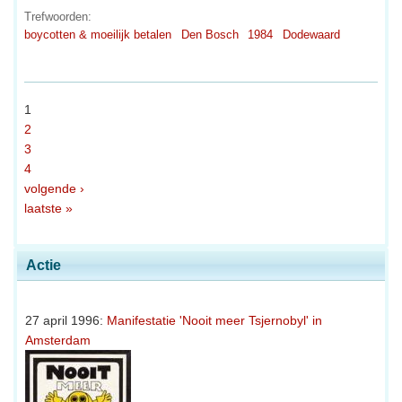
Trefwoorden:
boycotten & moeilijk betalen
Den Bosch
1984
Dodewaard
1
2
3
4
volgende ›
laatste »
Actie
27 april 1996:
Manifestatie 'Nooit meer Tsjernobyl' in
Amsterdam