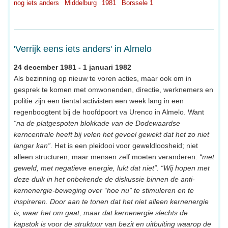
nog iets anders
Middelburg
1981
Borssele 1
'Verrijk eens iets anders' in Almelo
24 december 1981 - 1 januari 1982
Als bezinning op nieuw te voren acties, maar ook om in
gesprek te komen met omwonenden, directie, werknemers en
politie zijn een tiental activisten een week lang in een
regenboogtent bij de hoofdpoort va Urenco in Almelo. Want
“na de platgespoten blokkade van de Dodewaardse
kerncentrale heeft bij velen het gevoel gewekt dat het zo niet
langer kan”
. Het is een pleidooi voor geweldloosheid; niet
alleen structuren, maar mensen zelf moeten veranderen:
“met
geweld, met negatieve energie, lukt dat niet”. “Wij hopen met
deze duik in het onbekende de diskussie binnen de anti-
kernenergie-beweging over “hoe nu” te stimuleren en te
inspireren. Door aan te tonen dat het niet alleen kernenergie
is, waar het om gaat, maar dat kernenergie slechts de
kapstok is voor de struktuur van bezit en uitbuiting waarop de