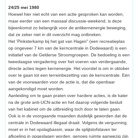
24/25 mei 1980
Hoewel hier niet echt van een actie gesproken kan worden,
maar eerder van een massaal discussie-weekend, is deze
bijeenkomst zo belangrijk voor de antikernenergie beweging,
dat ze zeker niet in dit overzicht mag ontbreken.
Het 'Pinksterkamp bij het gat van Hagen" (een recreatieplas
op ongeveer 7 km van de kerncentrale in Dodewaard) is een
initiatief van de Gelderse Stroomgroepen. De bedoeling is een
tweedaagse vergadering over het voeren van verdergaande,
directe acties tegen kernenergie. Het voorstel is om in oktober
over te gaan tot een terreinbezetting van de kerncentrale. Eén
van de voorwaarden voor de actie is, dat die openbaar
aangekondigd moet worden.
Aanleiding om te gaan praten over hardere acties, is de kater
na de grote anti-UCN-actie en het daarop volgende besluit
van het kabinet om de uitbreiding toch door te laten gaan.
Ook is in de voorgaande maanden duidelijk geworden dat de
centrale in Dodewaard illegaal draait. Volgens de vergunning
moet er in het opslagbassin, waar de splijtstofstaven ter
afkoeling in opgeslagen worden, genoeg ruimte aanwezig zijn