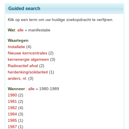
Guided search
Klik op een term om uw huidige zoekopdracht te verfijnen.
Wat
:
alle
» manifestatie
Waartegen
Installatie
(4)
Nieuwe kerncentrales
(2)
kernenergie algemeen
(3)
Radioactief afval
(2)
herdenking/solidariteit
(1)
anders, nl.
(3)
Wanneer
:
alle
» 1980-1989
1980
(2)
1981
(2)
1982
(4)
1984
(3)
1985
(1)
1987
(1)