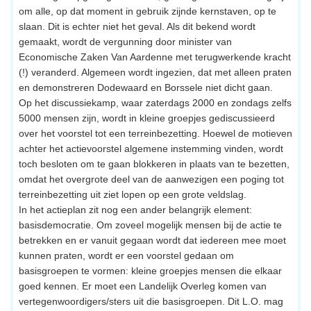
om alle, op dat moment in gebruik zijnde kernstaven, op te
slaan. Dit is echter niet het geval. Als dit bekend wordt
gemaakt, wordt de vergunning door minister van
Economische Zaken Van Aardenne met terugwerkende kracht
(!) veranderd. Algemeen wordt ingezien, dat met alleen praten
en demonstreren Dodewaard en Borssele niet dicht gaan.
Op het discussiekamp, waar zaterdags 2000 en zondags zelfs
5000 mensen zijn, wordt in kleine groepjes gediscussieerd
over het voorstel tot een terreinbezetting. Hoewel de motieven
achter het actievoorstel algemene instemming vinden, wordt
toch besloten om te gaan blokkeren in plaats van te bezetten,
omdat het overgrote deel van de aanwezigen een poging tot
terreinbezetting uit ziet lopen op een grote veldslag.
In het actieplan zit nog een ander belangrijk element:
basisdemocratie. Om zoveel mogelijk mensen bij de actie te
betrekken en er vanuit gegaan wordt dat iedereen mee moet
kunnen praten, wordt er een voorstel gedaan om
basisgroepen te vormen: kleine groepjes mensen die elkaar
goed kennen. Er moet een Landelijk Overleg komen van
vertegenwoordigers/sters uit die basisgroepen. Dit L.O. mag