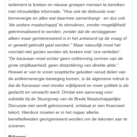
isolement te breken en nieuwe groepen mensen te bereiken
met inhoudelijke informatie. "
Hoe ook de diskussie over
kernenergie en alles wat daarmee samenhangt - en dus ook
'die andere maatschappij' te stimuleren, zonder mogelijkheid
gekriminaliseerd te worden; zonder dat de verslaggever
alleen maar geïnteresseerd is in het antwoord op de vraag of
er geweld gebruikt gaat worden.
" Maar natuurlijk moet het
voorstel niet gezien worden als breken met 'ons verleden':
"
De karavaan moet echter geen ontkenning vormen van de
grote strijdbaarheid, geen distantiëring van direkte aktie.
".
Hoewel er van te voren sceptische geluiden vanuit delen van
de antikernenergie-beweging komen, is de algemene indruk is
dat de Karavaan veel minder vrijblijvend en meer politiek is als
gedacht en verwacht werd. Omdat een aanvraag voor
subsidie bij de Stuurgroep van de Brede Maatschappelijke
Discussie niet wordt gehonoreerd, ontstaat er een financieel
tekort. Hierdoor moeten er in het najaar allerlei
benefietfeesten georganiseerd worden om de tekorten aan te
zuiveren.
Bijlagen: