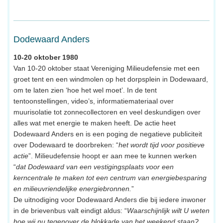
Dodewaard Anders
10-20 oktober 1980
Van 10-20 oktober staat Vereniging Milieudefensie met een
groet tent en een windmolen op het dorpsplein in Dodewaard,
om te laten zien ‘hoe het wel moet’. In de tent
tentoonstellingen, video’s, informatiemateriaal over
muurisolatie tot zonnecollectoren en veel deskundigen over
alles wat met energie te maken heeft. De actie heet
Dodewaard Anders en is een poging de negatieve publiciteit
over Dodewaard te doorbreken: “
het wordt tijd voor positieve
actie
”. Milieudefensie hoopt er aan mee te kunnen werken
“
dat Dodewaard van een vestigingsplaats voor een
kerncentrale te maken tot een centrum van energiebesparing
en milieuvriendelijke energiebronnen.
”
De uitnodiging voor Dodewaard Anders die bij iedere inwoner
in de brievenbus valt eindigt aldus: “
Waarschijnlijk wilt U weten
hoe wij nu tegenover de blokkade van het weekend staan?