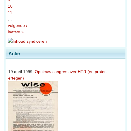
10
11
…
volgende ›
laatste »
Actie
19 april 1999:
Opnieuw congres over HTR (en protest
ertegen)