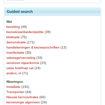
Guided search
Wat
bezetting
(49)
bezoek/aanbieden/petitie
(39)
blokkade
(75)
demonstratie
(171)
handtekeningen & bezwaarschriften
(13)
manifestatie
(30)
sabotage/vernieling
(33)
verstoren bijeenkomst
(23)
valse brief/nep vat
(24)
anders, nl
(71)
Waartegen
Installatie
(191)
Transporten
(44)
Nieuwe kerncentrales
(66)
kernenergie algemeen
(24)