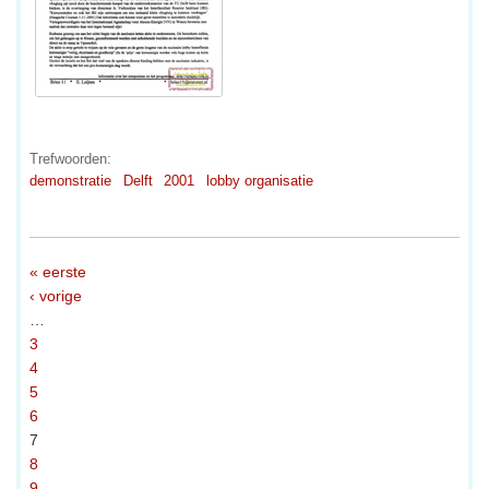
Trefwoorden:
demonstratie
Delft
2001
lobby organisatie
« eerste
‹ vorige
…
3
4
5
6
7
8
9