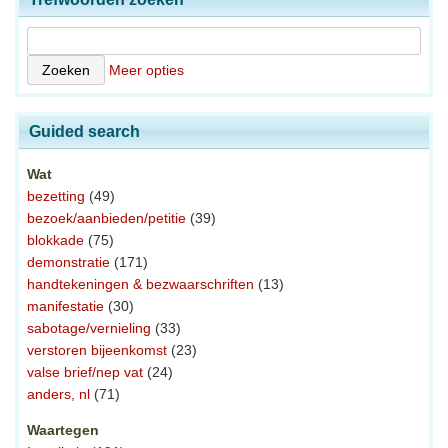
Meer opties
Guided search
Wat
bezetting
(49)
bezoek/aanbieden/petitie
(39)
blokkade
(75)
demonstratie
(171)
handtekeningen & bezwaarschriften
(13)
manifestatie
(30)
sabotage/vernieling
(33)
verstoren bijeenkomst
(23)
valse brief/nep vat
(24)
anders, nl
(71)
Waartegen