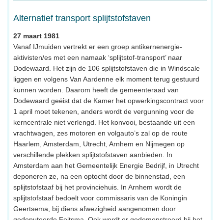
Alternatief transport splijtstofstaven
27 maart 1981
Vanaf IJmuiden vertrekt er een groep antikernenergie-
aktivisten/es met een namaak ‘splijtstof-transport’ naar
Dodewaard. Het zijn de 106 splijtstofstaven die in Windscale
liggen en volgens Van Aardenne elk moment terug gestuurd
kunnen worden. Daarom heeft de gemeenteraad van
Dodewaard geëist dat de Kamer het opwerkingscontract voor
1 april moet tekenen, anders wordt de vergunning voor de
kerncentrale niet verlengd. Het konvooi, bestaande uit een
vrachtwagen, zes motoren en volgauto’s zal op de route
Haarlem, Amsterdam, Utrecht, Arnhem en Nijmegen op
verschillende plekken splijtstofstaven aanbieden. In
Amsterdam aan het Gemeentelijk Energie Bedrijf, in Utrecht
deponeren ze, na een optocht door de binnenstad, een
splijtstofstaaf bij het provinciehuis. In Arnhem wordt de
splijtstofstaaf bedoelt voor commissaris van de Koningin
Geertsema, bij diens afwezigheid aangenomen door
gedeputeerde Feitsma. Ook wordt er gedemonstreerd bij het