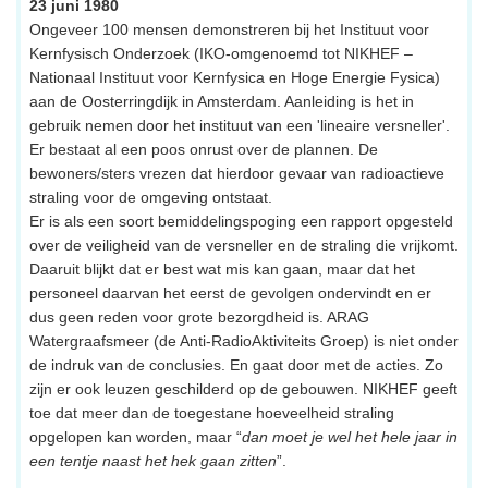
23 juni 1980
Ongeveer 100 mensen demonstreren bij het Instituut voor
Kernfysisch Onderzoek (IKO-omgenoemd tot NIKHEF –
Nationaal Instituut voor Kernfysica en Hoge Energie Fysica)
aan de Oosterringdijk in Amsterdam. Aanleiding is het in
gebruik nemen door het instituut van een 'lineaire versneller'.
Er bestaat al een poos onrust over de plannen. De
bewoners/sters vrezen dat hierdoor gevaar van radioactieve
straling voor de omgeving ontstaat.
Er is als een soort bemiddelingspoging een rapport opgesteld
over de veiligheid van de versneller en de straling die vrijkomt.
Daaruit blijkt dat er best wat mis kan gaan, maar dat het
personeel daarvan het eerst de gevolgen ondervindt en er
dus geen reden voor grote bezorgdheid is. ARAG
Watergraafsmeer (de Anti-RadioAktiviteits Groep) is niet onder
de indruk van de conclusies. En gaat door met de acties. Zo
zijn er ook leuzen geschilderd op de gebouwen. NIKHEF geeft
toe dat meer dan de toegestane hoeveelheid straling
opgelopen kan worden, maar “
dan moet je wel het hele jaar in
een tentje naast het hek gaan zitten
”.