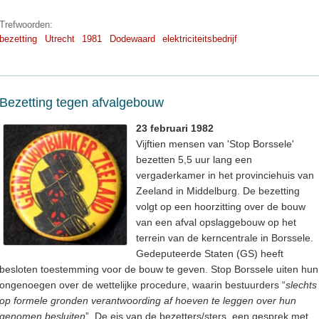
Trefwoorden:
bezetting
Utrecht
1981
Dodewaard
elektriciteitsbedrijf
Bezetting tegen afvalgebouw
23 februari 1982
Vijftien mensen van 'Stop Borssele'
bezetten 5,5 uur lang een
vergaderkamer in het provinciehuis van
Zeeland in Middelburg. De bezetting
volgt op een hoorzitting over de bouw
van een afval opslaggebouw op het
terrein van de kerncentrale in Borssele.
Gedeputeerde Staten (GS) heeft
besloten toestemming voor de bouw te geven. Stop Borssele uiten hun
ongenoegen over de wettelijke procedure, waarin bestuurders “
slechts
op formele gronden verantwoording af hoeven te leggen over hun
genomen besluiten
”. De eis van de bezetters/sters, een gesprek met