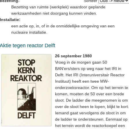
bezetting:
Sorteer
Bezetting van ruimte (werkplek) waardoor geplande
werkzaamheden niet doorgang kunnen vinden.
Installatie:
een actie op, in, of in de onmiddellijke omgeving van een
nucleaire installatie.
Aktie tegen reactor Delft
26 september 1980
Vroeg in de morgen gaan 50
BAN'ers/sters op weg naar het IRI in
Delft. Het IRI (Interuniversitair Reactor
Instituut) heeft een twee MW-
onderzoeksreactor. Om op het terrein te
komen, moeten de 50 over een brede
sloot. De ladder die meegenomen is om
over de sloot heen te lopen, blijkt te kort.
Iemand gaat vervolgens de sloot in om
de ladder te ondersteunen. Eenmaal op
het terrein wordt de reactorkoepel een