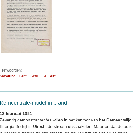
Trefwoorden:
bezetting
Delft
1980
IRI Delft
Kerncentrale-model in brand
12 februari 1981
Zeventig demonstranten/es willen in het kantoor van het Gemeentelijk
Energie Bedrijf in Utrecht de stroom uitschakelen. Maar omdat de actie
is uitgelekt, komen ze niet binnen: de deuren zijn op slot en er staan