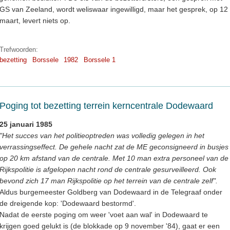
GS van Zeeland, wordt weliswaar ingewilligd, maar het gesprek, op 12
maart, levert niets op.
Trefwoorden:
bezetting
Borssele
1982
Borssele 1
Poging tot bezetting terrein kerncentrale Dodewaard
25 januari 1985
"Het succes van het politieoptreden was volledig gelegen in het
verrassingseffect. De gehele nacht zat de ME geconsigneerd in busjes
op 20 km afstand van de centrale. Met 10 man extra personeel van de
Rijkspolitie is afgelopen nacht rond de centrale gesurveilleerd. Ook
bevond zich 17 man Rijkspolitie op het terrein van de centrale zelf".
Aldus burgemeester Goldberg van Dodewaard in de Telegraaf onder
de dreigende kop: 'Dodewaard bestormd'.
Nadat de eerste poging om weer 'voet aan wal' in Dodewaard te
krijgen goed gelukt is (de blokkade op 9 november '84), gaat er een