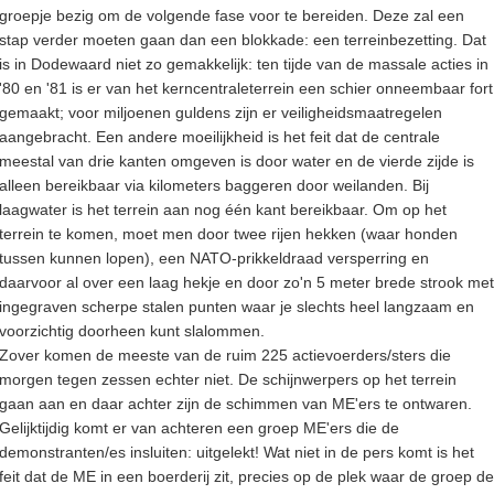
groepje bezig om de volgende fase voor te bereiden. Deze zal een
stap verder moeten gaan dan een blokkade: een terreinbezetting. Dat
is in Dodewaard niet zo gemakkelijk: ten tijde van de massale acties in
'80 en '81 is er van het kerncentraleterrein een schier onneembaar fort
gemaakt; voor miljoenen guldens zijn er veiligheidsmaatregelen
aangebracht. Een andere moeilijkheid is het feit dat de centrale
meestal van drie kanten omgeven is door water en de vierde zijde is
alleen bereikbaar via kilometers baggeren door weilanden. Bij
laagwater is het terrein aan nog één kant bereikbaar. Om op het
terrein te komen, moet men door twee rijen hekken (waar honden
tussen kunnen lopen), een NATO-prikkeldraad versperring en
daarvoor al over een laag hekje en door zo'n 5 meter brede strook met
ingegraven scherpe stalen punten waar je slechts heel langzaam en
voorzichtig doorheen kunt slalommen.
Zover komen de meeste van de ruim 225 actievoerders/sters die
morgen tegen zessen echter niet. De schijnwerpers op het terrein
gaan aan en daar achter zijn de schimmen van ME'ers te ontwaren.
Gelijktijdig komt er van achteren een groep ME'ers die de
demonstranten/es insluiten: uitgelekt! Wat niet in de pers komt is het
feit dat de ME in een boerderij zit, precies op de plek waar de groep de