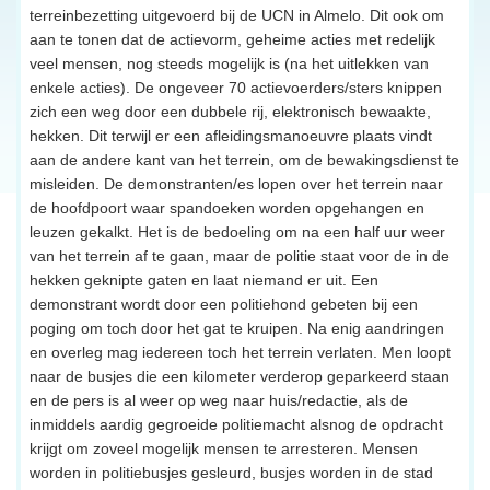
terreinbezetting uitgevoerd bij de UCN in Almelo. Dit ook om
aan te tonen dat de actievorm, geheime acties met redelijk
veel mensen, nog steeds mogelijk is (na het uitlekken van
enkele acties). De ongeveer 70 actievoerders/sters knippen
zich een weg door een dubbele rij, elektronisch bewaakte,
hekken. Dit terwijl er een afleidingsmanoeuvre plaats vindt
aan de andere kant van het terrein, om de bewakingsdienst te
misleiden. De demonstranten/es lopen over het terrein naar
de hoofdpoort waar spandoeken worden opgehangen en
leuzen gekalkt. Het is de bedoeling om na een half uur weer
van het terrein af te gaan, maar de politie staat voor de in de
hekken geknipte gaten en laat niemand er uit. Een
demonstrant wordt door een politiehond gebeten bij een
poging om toch door het gat te kruipen. Na enig aandringen
en overleg mag iedereen toch het terrein verlaten. Men loopt
naar de busjes die een kilometer verderop geparkeerd staan
en de pers is al weer op weg naar huis/redactie, als de
inmiddels aardig gegroeide politiemacht alsnog de opdracht
krijgt om zoveel mogelijk mensen te arresteren. Mensen
worden in politiebusjes gesleurd, busjes worden in de stad