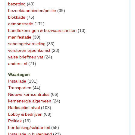
bezetting
(49)
bezoek/aanbieden/petitie
(39)
blokkade
(75)
demonstratie
(171)
handtekeningen & bezwaarschriften
(13)
manifestatie
(30)
sabotage/vernieling
(33)
verstoren bijeenkomst
(23)
valse brief/nep vat
(24)
anders, nl
(71)
Waartegen
Installatie
(191)
Transporten
(44)
Nieuwe kerncentrales
(66)
kernenergie algemeen
(24)
Radioactief afval
(103)
Lobby & bedrijven
(68)
Politiek
(19)
herdenking/solidariteit
(55)
Installatie in buitenland
(23)