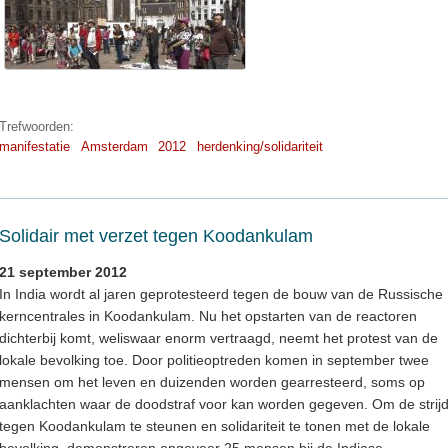
Trefwoorden:
manifestatie
Amsterdam
2012
herdenking/solidariteit
Solidair met verzet tegen Koodankulam
21 september 2012
In India wordt al jaren geprotesteerd tegen de bouw van de Russische
kerncentrales in Koodankulam. Nu het opstarten van de reactoren
dichterbij komt, weliswaar enorm vertraagd, neemt het protest van de
lokale bevolking toe. Door politieoptreden komen in september twee
mensen om het leven en duizenden worden gearresteerd, soms op
aanklachten waar de doodstraf voor kan worden gegeven. Om de strij
tegen Koodankulam te steunen en solidariteit te tonen met de lokale
bevolking, demonstreren ongeveer 25 mensen bij de Indiase