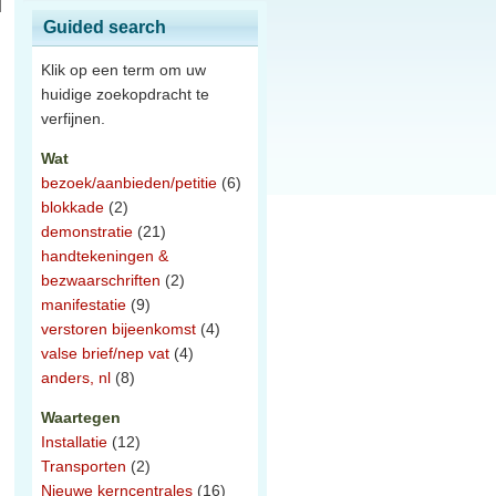
Guided search
Klik op een term om uw
huidige zoekopdracht te
verfijnen.
Wat
bezoek/aanbieden/petitie
(6)
n
blokkade
(2)
demonstratie
(21)
handtekeningen &
bezwaarschriften
(2)
manifestatie
(9)
verstoren bijeenkomst
(4)
valse brief/nep vat
(4)
anders, nl
(8)
Waartegen
Installatie
(12)
Transporten
(2)
Nieuwe kerncentrales
(16)