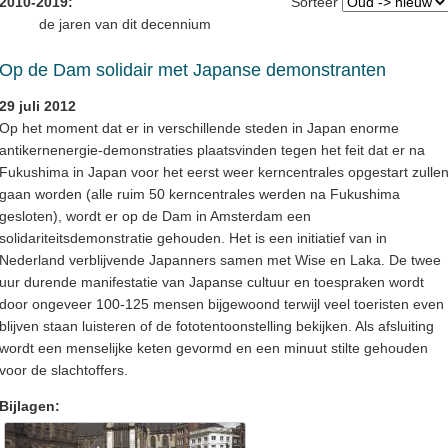
2010-2019:
Sorteer
de jaren van dit decennium
Op de Dam solidair met Japanse demonstranten
29 juli 2012
Op het moment dat er in verschillende steden in Japan enorme
antikernenergie-demonstraties plaatsvinden tegen het feit dat er na
Fukushima in Japan voor het eerst weer kerncentrales opgestart zulle
gaan worden (alle ruim 50 kerncentrales werden na Fukushima
gesloten), wordt er op de Dam in Amsterdam een
solidariteitsdemonstratie gehouden. Het is een initiatief van in
Nederland verblijvende Japanners samen met Wise en Laka. De twee
uur durende manifestatie van Japanse cultuur en toespraken wordt
door ongeveer 100-125 mensen bijgewoond terwijl veel toeristen even
blijven staan luisteren of de fototentoonstelling bekijken. Als afsluiting
wordt een menselijke keten gevormd en een minuut stilte gehouden
voor de slachtoffers.
Bijlagen: