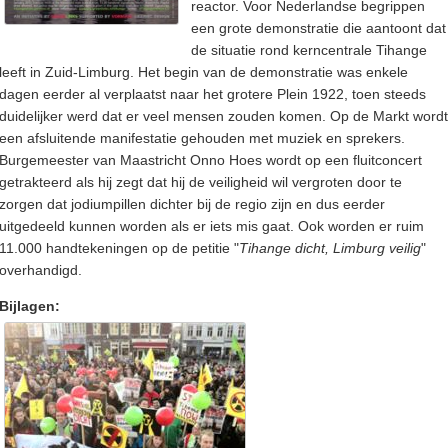
reactor. Voor Nederlandse begrippen
een grote demonstratie die aantoont dat
de situatie rond kerncentrale Tihange
leeft in Zuid-Limburg. Het begin van de demonstratie was enkele
dagen eerder al verplaatst naar het grotere Plein 1922, toen steeds
duidelijker werd dat er veel mensen zouden komen. Op de Markt wordt
een afsluitende manifestatie gehouden met muziek en sprekers.
Burgemeester van Maastricht Onno Hoes wordt op een fluitconcert
getrakteerd als hij zegt dat hij de veiligheid wil vergroten door te
zorgen dat jodiumpillen dichter bij de regio zijn en dus eerder
uitgedeeld kunnen worden als er iets mis gaat. Ook worden er ruim
11.000 handtekeningen op de petitie "
Tihange dicht, Limburg veilig
"
overhandigd.
Bijlagen: