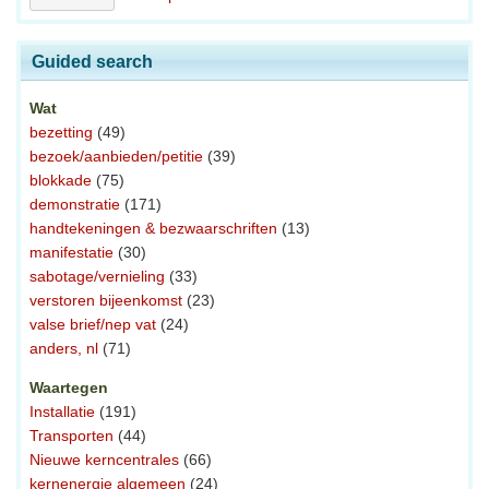
Guided search
Wat
bezetting
(49)
bezoek/aanbieden/petitie
(39)
blokkade
(75)
demonstratie
(171)
handtekeningen & bezwaarschriften
(13)
manifestatie
(30)
sabotage/vernieling
(33)
verstoren bijeenkomst
(23)
valse brief/nep vat
(24)
anders, nl
(71)
Waartegen
Installatie
(191)
Transporten
(44)
Nieuwe kerncentrales
(66)
kernenergie algemeen
(24)