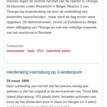
mensen tegen de recente herstart van de reactor in Tihange,
40 kilometer onder Maastricht in Belgie. Reactor 2 van
Tihange lag maandenlang stil door de ontdekking van
duizenden haarscheurtjes , maar werd de dag ervoor weer
opgestart. De demonstranten, vooral uit Duitsland en Belgie
eisen stillegging van Tihange en ook een volledige inspectie
van het reactorvat in Borssele.
Trefwoorden:
demonstratie
Vaals
2013
buitenland anders
Herdenking Harrisburg op 3-landenpunt
29 maart 1999
Naar aanleiding van het feit dat het precies twintig jaar
geleden is dat het ongeluk in de kerncentrale van Three Mile
Island (Harrisburg, VS) plaats vond, bezetten activisten een
toren op het drielanden punt in Vaals en hangen (in 3 talen)
grote spandoeken op:
‘Stop Kernenergie!’