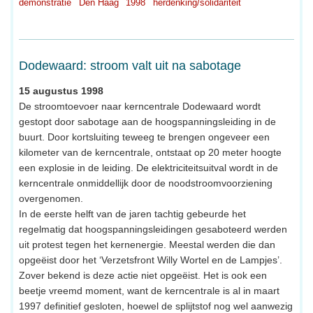
demonstratie
Den Haag
1998
herdenking/solidariteit
Dodewaard: stroom valt uit na sabotage
15 augustus 1998
De stroomtoevoer naar kerncentrale Dodewaard wordt
gestopt door sabotage aan de hoogspanningsleiding in de
buurt. Door kortsluiting teweeg te brengen ongeveer een
kilometer van de kerncentrale, ontstaat op 20 meter hoogte
een explosie in de leiding. De elektriciteitsuitval wordt in de
kerncentrale onmiddellijk door de noodstroomvoorziening
overgenomen.
In de eerste helft van de jaren tachtig gebeurde het
regelmatig dat hoogspanningsleidingen gesaboteerd werden
uit protest tegen het kernenergie. Meestal werden die dan
opgeëist door het ‘Verzetsfront Willy Wortel en de Lampjes’.
Zover bekend is deze actie niet opgeëist. Het is ook een
beetje vreemd moment, want de kerncentrale is al in maart
1997 definitief gesloten, hoewel de splijtstof nog wel aanwezig