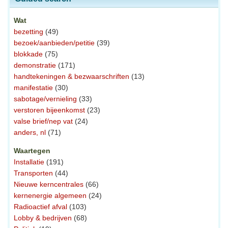
Wat
bezetting
(49)
bezoek/aanbieden/petitie
(39)
blokkade
(75)
demonstratie
(171)
handtekeningen & bezwaarschriften
(13)
manifestatie
(30)
sabotage/vernieling
(33)
verstoren bijeenkomst
(23)
valse brief/nep vat
(24)
anders, nl
(71)
Waartegen
Installatie
(191)
Transporten
(44)
Nieuwe kerncentrales
(66)
kernenergie algemeen
(24)
Radioactief afval
(103)
Lobby & bedrijven
(68)