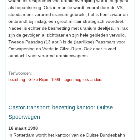
waarin dit restproduct van uraniumverrijking wordt toegepast
als bepantsering. Ook in munitie wordt, vooral door de VS,
steeds meer verarmd uranium gebruikt; het is heel zwaar en
ontbrandt bij inslag; een groot militair strategisch voordeel.
Nadeel is echter de besmetting met uranium deeltjes. In Irak
zijn de gevolgen al zichtbaar en zijn hele gebieden vervuild.
Tweede Paasdag (13 april) is de (jaarlijkse) Paasmars voor
Ontwapening en Vrede in Gilze-Rijen. Ook daar is veel
aandacht voor verarmd uraniumwapens.
Trefwoorden:
bezetting
Gilze-Rijen
1998
tegen nog iets anders
Castor-transport: bezetting kantoor Duitse
Spoorwegen
16 maart 1998
In Rotterdam wordt het kantoor van de Duitse Bundesbahn