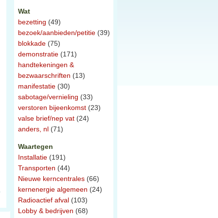
Wat
bezetting
(49)
d
bezoek/aanbieden/petitie
(39)
blokkade
(75)
demonstratie
(171)
handtekeningen &
bezwaarschriften
(13)
manifestatie
(30)
sabotage/vernieling
(33)
verstoren bijeenkomst
(23)
valse brief/nep vat
(24)
anders, nl
(71)
Waartegen
Installatie
(191)
Transporten
(44)
Nieuwe kerncentrales
(66)
kernenergie algemeen
(24)
Radioactief afval
(103)
Lobby & bedrijven
(68)