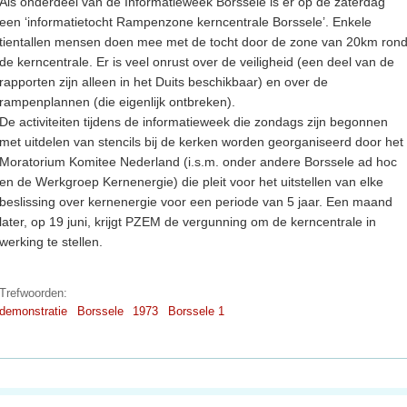
Als onderdeel van de Informatieweek Borssele is er op de zaterdag
een ‘informatietocht Rampenzone kerncentrale Borssele’. Enkele
tientallen mensen doen mee met de tocht door de zone van 20km ron
de kerncentrale. Er is veel onrust over de veiligheid (een deel van de
rapporten zijn alleen in het Duits beschikbaar) en over de
rampenplannen (die eigenlijk ontbreken).
De activiteiten tijdens de informatieweek die zondags zijn begonnen
met uitdelen van stencils bij de kerken worden georganiseerd door het
Moratorium Komitee Nederland (i.s.m. onder andere Borssele ad hoc
en de Werkgroep Kernenergie) die pleit voor het uitstellen van elke
beslissing over kernenergie voor een periode van 5 jaar. Een maand
later, op 19 juni, krijgt PZEM de vergunning om de kerncentrale in
werking te stellen.
Trefwoorden:
demonstratie
Borssele
1973
Borssele 1