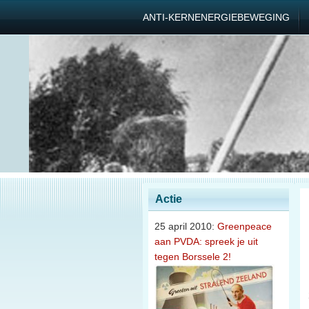
ANTI-KERNENERGIEBEWEGING
Actie
25 april 2010:
Greenpeace
aan PVDA: spreek je uit
tegen Borssele 2!