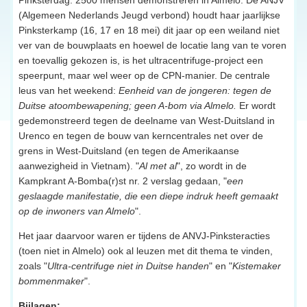
(Algemeen Nederlands Jeugd verbond) houdt haar jaarlijkse
Pinksterkamp (16, 17 en 18 mei) dit jaar op een weiland niet
ver van de bouwplaats en hoewel de locatie lang van te voren
en toevallig gekozen is, is het ultracentrifuge-project een
speerpunt, maar wel weer op de CPN-manier. De centrale
leus van het weekend:
Eenheid van de jongeren: tegen de
Duitse atoombewapening; geen A-bom via Almelo.
Er wordt
gedemonstreerd tegen de deelname van West-Duitsland in
Urenco en tegen de bouw van kerncentrales net over de
grens in West-Duitsland (en tegen de Amerikaanse
aanwezigheid in Vietnam). "
Al met al
", zo wordt in de
Kampkrant A-Bomba(r)st nr. 2 verslag gedaan, "
een
geslaagde manifestatie, die een diepe indruk heeft gemaakt
op de inwoners van Almelo
".
Het jaar daarvoor waren er tijdens de ANVJ-Pinksteracties
(toen niet in Almelo) ook al leuzen met dit thema te vinden,
zoals "
Ultra-centrifuge niet in Duitse handen
" en "
Kistemaker
bommenmaker
".
Bijlagen: