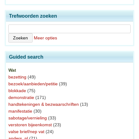
Trefwoorden zoeken
Meer opties
Guided search
Wat
bezetting
(49)
bezoek/aanbieden/petitie
(39)
blokkade
(75)
demonstratie
(171)
handtekeningen & bezwaarschriften
(13)
manifestatie
(30)
sabotage/vernieling
(33)
verstoren bijeenkomst
(23)
valse brief/nep vat
(24)
anders, nl
(71)