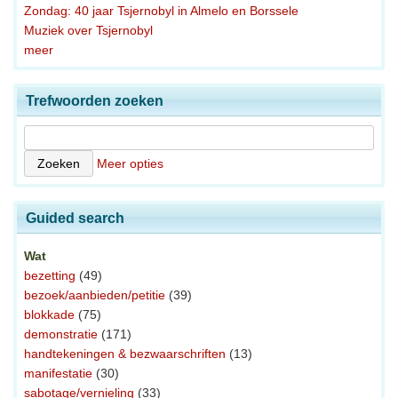
Zondag: 40 jaar Tsjernobyl in Almelo en Borssele
Muziek over Tsjernobyl
meer
Trefwoorden zoeken
Meer opties
Guided search
Wat
bezetting
(49)
bezoek/aanbieden/petitie
(39)
blokkade
(75)
demonstratie
(171)
handtekeningen & bezwaarschriften
(13)
manifestatie
(30)
sabotage/vernieling
(33)