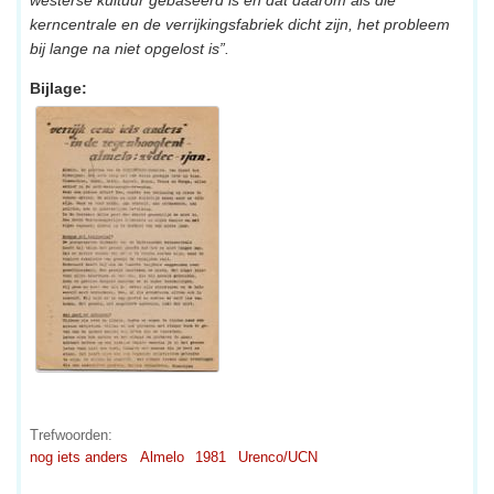
westerse kultuur gebaseerd is en dat daarom áls die
kerncentrale en de verrijkingsfabriek dicht zijn, het probleem
bij lange na niet opgelost is”.
Bijlage:
Trefwoorden:
nog iets anders
Almelo
1981
Urenco/UCN