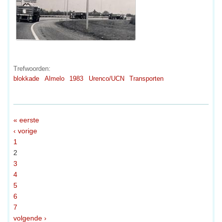
Trefwoorden:
blokkade
Almelo
1983
Urenco/UCN
Transporten
« eerste
‹ vorige
1
2
3
4
5
6
7
volgende ›