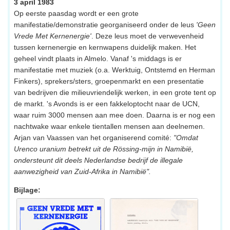
3 april 1983
Op eerste paasdag wordt er een grote
manifestatie/demonstratie georganiseerd onder de leus
'Geen
Vrede Met Kernenergie'
. Deze leus moet de verwevenheid
tussen kernenergie en kernwapens duidelijk maken. Het
geheel vindt plaats in Almelo. Vanaf 's middags is er
manifestatie met muziek (o.a. Werktuig, Ontstemd en Herman
Finkers), sprekers/sters, groepenmarkt en een presentatie
van bedrijven die milieuvriendelijk werken, in een grote tent op
de markt. 's Avonds is er een fakkeloptocht naar de UCN,
waar ruim 3000 mensen aan mee doen. Daarna is er nog een
nachtwake waar enkele tientallen mensen aan deelnemen.
Arjan van Vaassen van het organiserend comité:
"Omdat
Urenco uranium betrekt uit de Rössing-mijn in Namibië,
ondersteunt dit deels Nederlandse bedrijf de illegale
aanwezigheid van Zuid-Afrika in Namibië".
Bijlage: