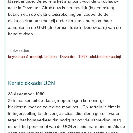
IJsselcentrale. De actie is het startpunt voor de Giroblauw-
actie in Deventer. Giroblauw is het moeilijk (in gedeeltes)
betalen van de elektriciteitsrekening om zodoende de
elektriciteitsmaatschappij onder druk te zetten, om haar
aandelen in de GKN (de kerncentrale in Dodewaard) van de
hand te doen
Trefwoorden:
boycotten & moeilijk betalen
Deventer
1980
elektriciteitsbedrijf
Kerstblokkade UCN
23 december 1980
225 mensen uit de Basisgroepen tegen kernenergie
blokkeren voor de zoveelste maal het UCN-terrein in Almelo.
In tegenstelling tot de vorige acties, die alleen gericht waren
tegen het bouwverkeer dat nodig is voor de uitbreiding, mag
nu ook het personeel van de UCN zelf niet naar binnen. Als de
dagploeg niet naar binnen kan, arresteert de politie bij een